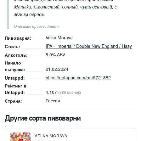
Motueka. Смолистый, сочный, чуть денковый, с
лёгким бёрном.
Описание производителя
Velka Morava
Пивоварня:
IPA - Imperial / Double New England / Hazy
Стиль:
8.0% ABV
Алкоголь:
Начало
21.02.2024
выпуска:
https://untappd.com/b/-/5721882
Untappd:
Рейтинг в
4.107
Untappd:
(386 оценок)
Россия
Страна:
Другие сорта пивоварни
VELKA MORAVA