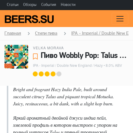
Статьи
Обзоры
События
Новости
Главная
Стили пива
IPA - Imperial / Double New En
VELKA MORAVA
Пиво Wobbly Pop: Talus Motueka - Velka Morava
IPA - Imperial / Double New England / Hazy
• 8.0% ABV
Bright and fragrant Hazy India Pale, built around
succulent citrucy Talus and piquant tropical Motueka.
Juicy, resinaceous, a bit dank, with a slight hop burn.
Яркий ароматный двойной джуси индиа пейл,
хмелевой профиль в котором выстроен с упором на
полный цитрусов Talus и пряный тропический