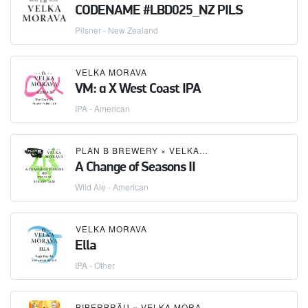
CODENAME #LBD025_NZ PILS
Pilsner - New Zealand
VELKA MORAVA
VM: α X West Coast IPA
IPA - American
PLAN B BREWERY
×
VELKA MORAVA
A Change of Seasons II
Wild Ale - American
VELKA MORAVA
Ella
IPA - Other
BIBERBRÄU
×
VELKA MORAVA