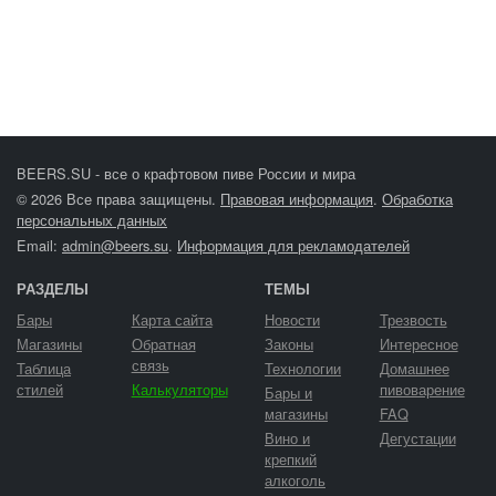
BEERS.SU - все о крафтовом пиве России и мира
© 2026 Все права защищены.
Правовая информация
.
Обработка
персональных данных
Email:
admin@beers.su
.
Информация для рекламодателей
РАЗДЕЛЫ
ТЕМЫ
Бары
Карта сайта
Новости
Трезвость
Магазины
Обратная
Законы
Интересное
связь
Таблица
Технологии
Домашнее
стилей
Калькуляторы
пивоварение
Бары и
магазины
FAQ
Вино и
Дегустации
крепкий
алкоголь