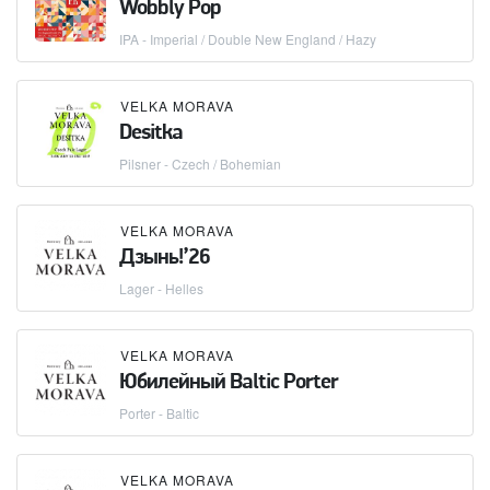
Wobbly Pop
IPA - Imperial / Double New England / Hazy
VELKA MORAVA
Desitka
Pilsner - Czech / Bohemian
VELKA MORAVA
Дзынь!’26
Lager - Helles
VELKA MORAVA
Юбилейный Baltic Porter
Porter - Baltic
VELKA MORAVA