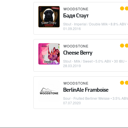
WOODSTONE
Бадя Стаут
Stout - Imperial / Double Milk
• 8.8% ABV •
01.09.2016
WOODSTONE
Cheese Berry
Stout - Milk / Sweet
• 5.0% ABV • 30 IBU •
28.03.2019
WOODSTONE
BerlinAle Framboise
Sour - Fruited Berliner Weisse
• 3.5% ABV 
07.07.2020