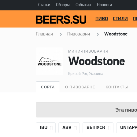
Статьи
Обзоры
События
Новости
ПИВО
СТИЛИ
П
Главная
Пивоварни
Woodstone
МИНИ-ПИВОВАРНЯ
Woodstone
Кривой Рог, Украина
СОРТА
О ПИВОВАРНЕ
КОНТАКТЫ
Эта пиво
IBU
ABV
ВЫПУСК
UNTAP