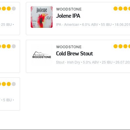
WOODSTONE
Jolene IPA
 25 IBU •
IPA - American
• 6.0% ABV • 55 IBU •
18.06.20
WOODSTONE
Cold Brew Stout
Stout - Irish Dry
• 5.0% ABV • 25 IBU •
26.07.20
• 5 IBU •