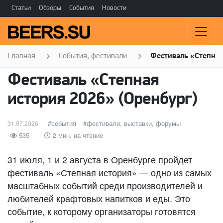
Статьи
Обзоры
События
Новости
Главная
События, фестивали
Фестиваль «Степная
Фестиваль «Степная
история 2026» (Оренбург)
Опубликовано
категории
события
Метки
фестивали, выставки, форумы
31.07.2026
535
2 мин. на чтение
31 июля, 1 и 2 августа в Оренбурге пройдет
фестиваль «Степная история» — одно из самых
масштабных событий среди производителей и
любителей крафтовых напитков и еды. Это
событие, к которому организаторы готовятся