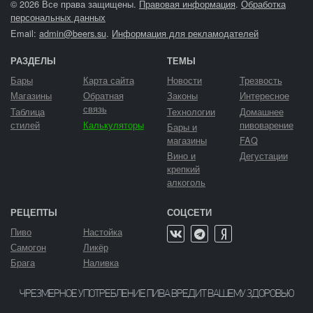
© 2026 Все права защищены.
Правовая информация
.
Обработка
персональных данных
Email:
admin@beers.su
.
Информация для рекламодателей
РАЗДЕЛЫ
ТЕМЫ
Бары
Карта сайта
Новости
Трезвость
Магазины
Обратная
Законы
Интересное
связь
Таблица
Технологии
Домашнее
стилей
Калькуляторы
пивоварение
Бары и
магазины
FAQ
Вино и
Дегустации
крепкий
алкоголь
РЕЦЕПТЫ
СОЦСЕТИ
Пиво
Настойка
Самогон
Ликёр
Брага
Наливка
ЧРЕЗМЕРНОЕ УПОТРЕБЛЕНИЕ ПИВА ВРЕДИТ ВАШЕМУ ЗДОРОВЬЮ