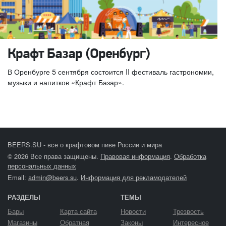
Крафт Базар (Оренбург)
В Оренбурге 5 сентября состоится II фестиваль гастрономии,
музыки и напитков «Крафт Базар».
BEERS.SU - все о крафтовом пиве России и мира
© 2026 Все права защищены.
Правовая информация
.
Обработка
персональных данных
Email:
admin@beers.su
.
Информация для рекламодателей
РАЗДЕЛЫ
ТЕМЫ
Бары
Карта сайта
Новости
Трезвость
Магазины
Обратная
Законы
Интересное