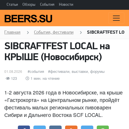
Статьи
Обзоры
События
Новости
Главная
События, фестивали
SIBCRAFTFEST LOCA
SIBCRAFTFEST LOCAL на
КРЫШЕ (Новосибирск)
Опубликовано
категории
события
Метки
фестивали, выставки, форумы
01.08.2026
123
1 мин. на чтение
1-2 августа 2026 года в Новосибирске, на крыше
«Гастрокорта» на Центральном рынке, пройдёт
фестиваль малых региональных пивоварен
Сибири и Дальнего Востока SCF LOCAL.