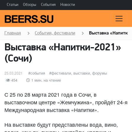
Статьи
Обзоры
События
Новости
Главная
События, фестивали
Выставка «Напитки-
Выставка «Напитки-2021»
(Сочи)
Опубликовано
категории
события
Метки
фестивали, выставки, форумы
25.03.2021
454
1 мин. на чтение
С 25 по 28 марта 2021 года в Сочи, в
выставочном центре «Жемчужина», пройдёт 24-я
Международная выставка «Напитки».
На выставке будут представлены вода, вино,