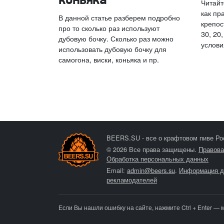
коньяка
Читайт
как пр
В данной статье разберем подробно
крепост
про то сколько раз используют
30, 20
дубовую бочку. Сколько раз можно
услови
использовать дубовую бочку для
самогона, виски, коньяка и пр.
BEERS.SU - все о крафтовом пиве Ро
© 2026 Все права защищены.
Правова
Обработка персональных данных
Email:
admin@beers.su
.
Информация д
рекламодателей
Если Вы нашли ошибку на сайте, нажмите Ctrl + Enter — 