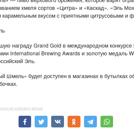
ованием хмеля сортов «Цитра» и «Каскад». «Эль М
 карамельным вкусом с приятными цитрусовыми и ф
шую награду Grand Gold в международном конкурсе M
ии International Brewing Awards и золотую медаль W
ссийский Эль.
 Шмель» будет доступен в магазинах в бутылках об
-бочках.
u/novyy-el-mohnatyy-shmel/