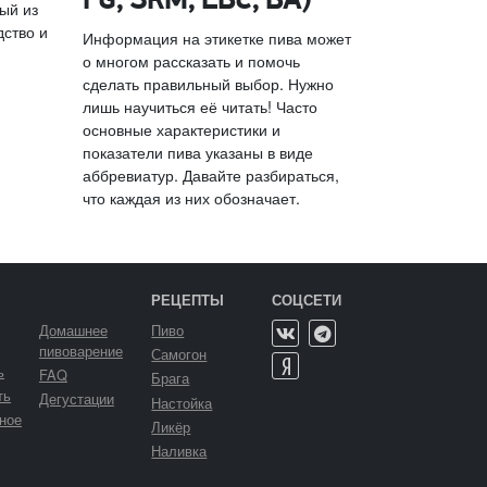
FG, SRM, EBC, BA)
ый из
дство и
Информация на этикетке пива может
о многом рассказать и помочь
сделать правильный выбор. Нужно
лишь научиться её читать! Часто
основные характеристики и
показатели пива указаны в виде
аббревиатур. Давайте разбираться,
что каждая из них обозначает.
РЕЦЕПТЫ
СОЦСЕТИ
Домашнее
Пиво
пивоварение
Самогон
ь
FAQ
Брага
ть
Дегустации
Настойка
ное
Ликёр
Наливка