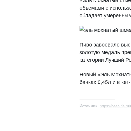
объемами с использ
обладает умеренным
Пиво завоевало выс
золотую медаль прем
категории Лучший Ро
Новый «Эль Мохнатый
банках 0,45л и в кег
:
https://beer-life.r
Источник