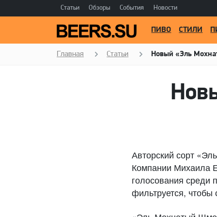
Статьи
Обзоры
События
Новости
ПИВО
СТИЛИ
П
Главная
Статьи
Новый «Эль Мохн
Нов
Авторский сорт «Эл
Компании Михаила Е
голосования среди п
фильтруется, чтобы 
«Эль Мохнатый Шмел