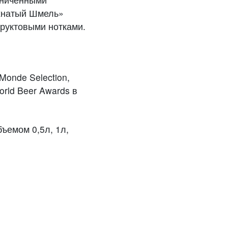
охнатый Шмель»
руктовыми нотками.
onde Selection,
orld Beer Awards в
ъемом 0,5л, 1л,