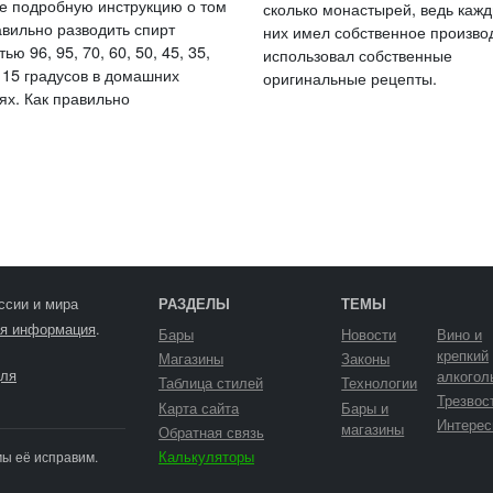
е подробную инструкцию о том
сколько монастырей, ведь кажд
авильно разводить спирт
них имел собственное произво
ью 96, 95, 70, 60, 50, 45, 35,
использовал собственные
, 15 градусов в домашних
оригинальные рецепты.
ях. Как правильно
ссии и мира
РАЗДЕЛЫ
ТЕМЫ
я информация
.
Бары
Новости
Вино и
крепкий
Магазины
Законы
ля
алкогол
Таблица стилей
Технологии
Трезвос
Карта сайта
Бары и
Интерес
магазины
Обратная связь
Калькуляторы
мы её исправим.