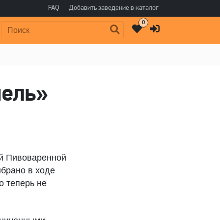
FAQ
Добавить заведение в каталог
0
Поиск:
ель»
ой Пивоваренной
брано в ходе
о теперь не
аниченными