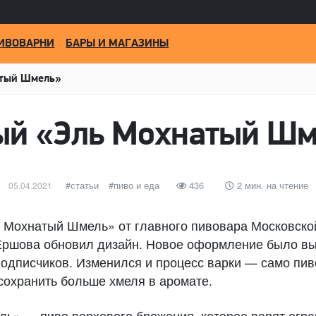
ИВОВАРНИ
БАРЫ И МАГАЗИНЫ
атый Шмель»
ый «Эль Мохнатый Шм
Опубликовано
категории
статьи
Метки
пиво и еда
436
2 мин. на чтение
05.04.2021
ь Мохнатый Шмель» от главного пивовара Московск
ршова обновил дизайн. Новое оформление было вы
одписчиков. Изменился и процесс варки — само пив
сохранить больше хмеля в аромате.
ь» — пиво верхового брожения, которое варят огр