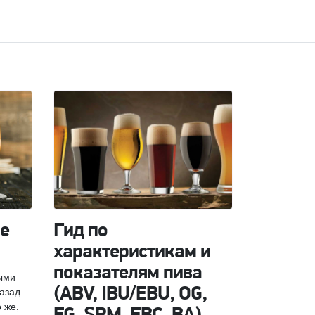
е
Гид по
характеристикам и
показателям пива
ыми
назад
(ABV, IBU/EBU, OG,
 же,