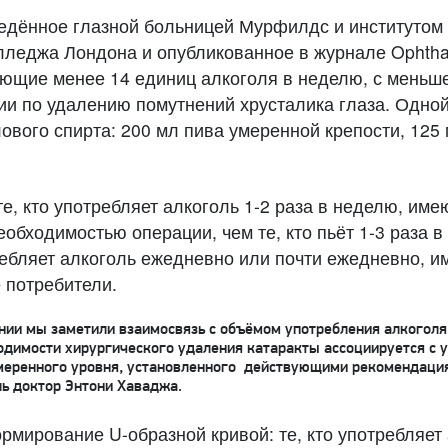
едённое глазной больницей Мурфилдс и институтом
лледжа Лондона и опубликованное в журнале Ophthal
яющие менее 14 единиц алкоголя в неделю, с меньш
ии по удалению помутнений хрусталика глаза. Одно
лового спирта: 200 мл пива умеренной крепости, 125
те, кто употребляет алкоголь 1-2 раза в неделю, им
необходимостью операции, чем те, кто пьёт 1-3 раза 
ребляет алкоголь ежедневно или почти ежедневно, 
 потребители.
ии мы заметили взаимосвязь с объёмом употребления алкоголя:
одимости хирургического удаления катаракты ассоциируется с 
умеренного уровня, установленного действующими рекомендаци
ь доктор Энтони Хаваджа.
мирование U-образной кривой: те, кто употребляет