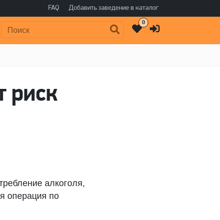
FAQ
Добавить заведение в каталог
0
Поиск:
т риск
требление алкоголя,
ся операция по