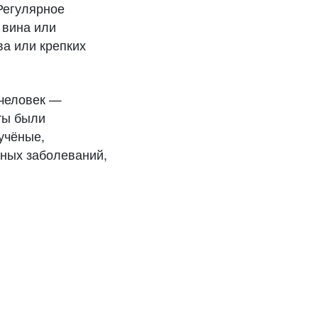
 Регулярное
 вина или
а или крепких
 человек —
аты были
учёные,
ных заболеваний,