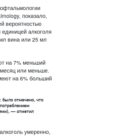
 офтальмологии
mology, показало,
ей вероятностью
й единицей алкоголя
 мл вина или 25 мл
еют на 7% меньший
в месяц или меньше.
имеют на 6% больший
 было отмечено, что
употреблением
ями), — отметил
 алкоголь умеренно,