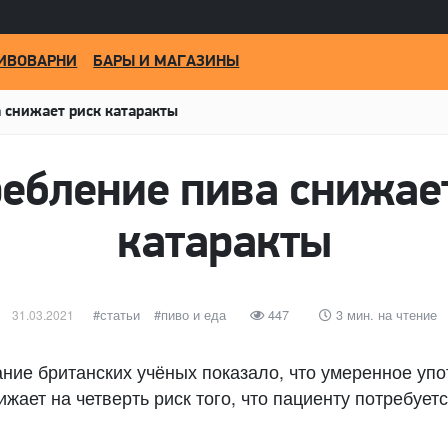
ИВОВАРНИ
БАРЫ И МАГАЗИНЫ
 снижает риск катаракты
ебление пива снижае
катаракты
Опубликовано
категории
статьи
Метки
пиво и еда
447
3 мин. на чтение
31.03.2021
ние британских учёных показало, что умеренное упо
ижает на четверть риск того, что пациенту потребует