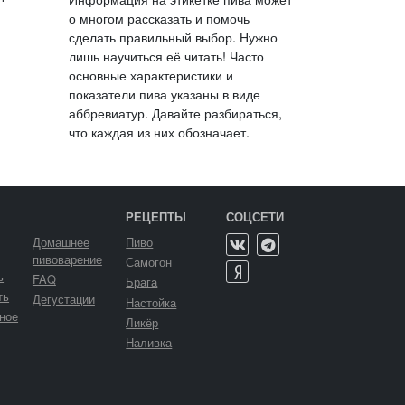
о многом рассказать и помочь
сделать правильный выбор. Нужно
лишь научиться её читать! Часто
основные характеристики и
показатели пива указаны в виде
аббревиатур. Давайте разбираться,
что каждая из них обозначает.
РЕЦЕПТЫ
СОЦСЕТИ
Домашнее
Пиво
пивоварение
Самогон
ь
FAQ
Брага
ть
Дегустации
Настойка
ное
Ликёр
Наливка