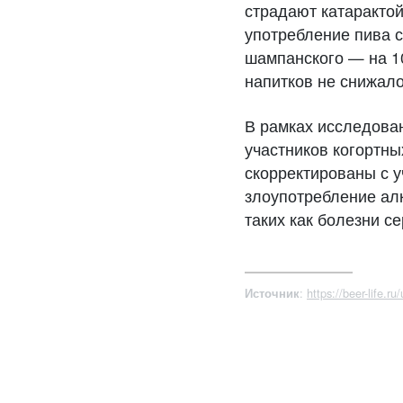
страдают катарактой
употребление пива с
шампанского — на 1
напитков не снижало
В рамках исследова
участников когортны
скорректированы с у
злоупотребление ал
таких как болезни се
:
https://beer-life.ru
Источник