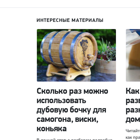
ИНТЕРЕСНЫЕ МАТЕРИАЛЫ
Сколько раз можно
Как
использовать
раз
дубовую бочку для
раз
самогона, виски,
дом
коньяка
Читайт
как пр
В данной статье разберем подробно