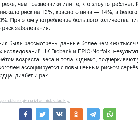
 реже, чем трезвенники или те, кто злоупотребляет.
нижало риск на 13%, красного вина — 14%, а белого
0%. При этом употребление большого количества пив
 риск заболевания.
ния были рассмотрены данные более чем 490 тысяч
х исследований UK Biobank и EPIC-Norfolk. Результ
чётом возраста, веса и пола. Однако, подчёркивают 
коголем ассоциируется с повышенным риском серьёз
рдца, диабет и рак.
/upotreblenie-piva-snizhaet-risk-katarakty/