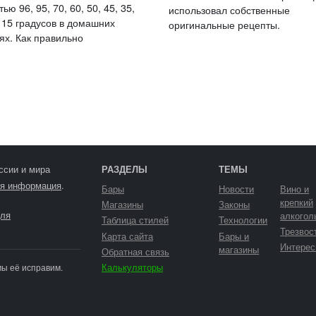
ью 96, 95, 70, 60, 50, 45, 35,
использовал собственные
, 15 градусов в домашних
оригинальные рецепты.
ях. Как правильно
ссии и мира
РАЗДЕЛЫ
ТЕМЫ
я информация
.
Бары
Новости
Вино и
крепкий
Магазины
Законы
ля
алкогол
Таблица стилей
Технологии
Трезвос
Карта сайта
Бары и
Интерес
магазины
Обратная связь
Калькуляторы
мы её исправим.