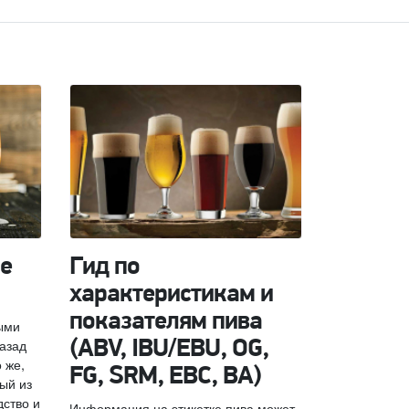
е
Гид по
характеристикам и
показателям пива
ыми
назад
(ABV, IBU/EBU, OG,
 же,
FG, SRM, EBC, BA)
ый из
дство и
Информация на этикетке пива может