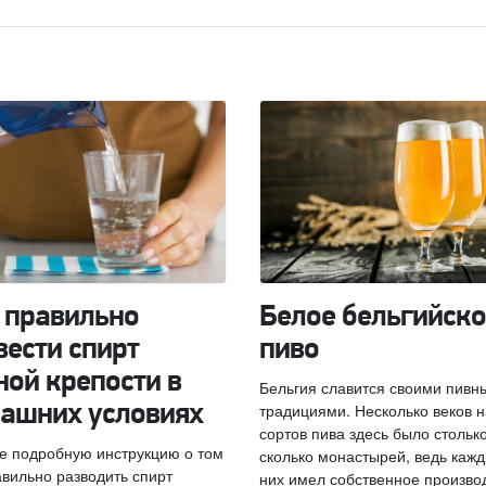
 правильно
Белое бельгийско
вести спирт
пиво
ной крепости в
Бельгия славится своими пивн
традициями. Несколько веков 
ашних условиях
сортов пива здесь было столько
е подробную инструкцию о том
сколько монастырей, ведь кажд
авильно разводить спирт
них имел собственное произво