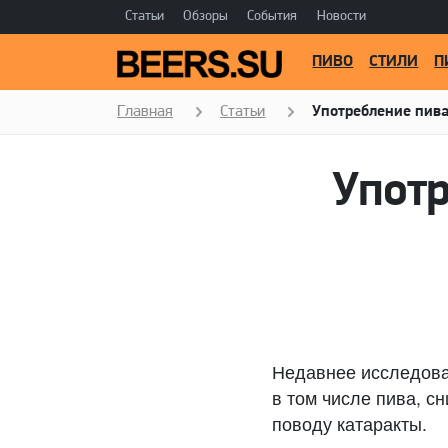
Статьи
Обзоры
События
Новости
ПИВО
СТИЛИ
П
Главная
Статьи
Употребление пива
Употр
Недавнее исследова
в том числе пива, сн
поводу катаракты.