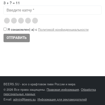
3 + ? = 11
Я ознакомлен(-а) с
Политикой конфиденциальности
BEERS.SU - все о крафтовом пиве России и мира
© 2026 Все права защищены.
Правовая информация
.
Обработка
персональных данных
Email:
admin@beers.su
.
Информация для рекламодателей