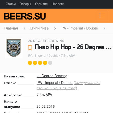
Статьи
Обзоры
События
Новости
Главная
Стили пива
IPA - Imperial / Double
H
26 DEGREE BREWING
Пиво Hip Hop - 26 Degree Brewing
IPA - Imperial / Double
• 7.6% ABV
26 Degree Brewing
Пивоварня:
IPA - Imperial / Double
(Имперский или
Стиль:
двойной индиа пейл-эл)
7.6% ABV
Алкоголь:
Начало
20.02.2016
выпуска:
https://untappd.com/b/-/1435011