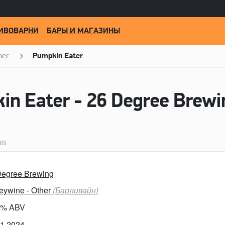
ИВОВАРНИ
БАРЫ И МАГАЗИНЫ
her
Pumpkin Eater
n Eater - 26 Degree Brewi
ЫВ
Degree Brewing
eywine - Other
(Барливайн)
0% ABV
11.2024