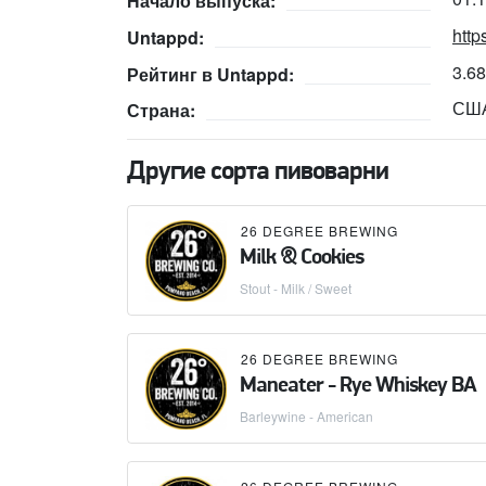
Начало выпуска:
http
Untappd:
3.6
Рейтинг в Untappd:
СШ
Страна:
Другие сорта пивоварни
26 DEGREE BREWING
Milk & Cookies
Stout - Milk / Sweet
26 DEGREE BREWING
Maneater - Rye Whiskey BA
Barleywine - American