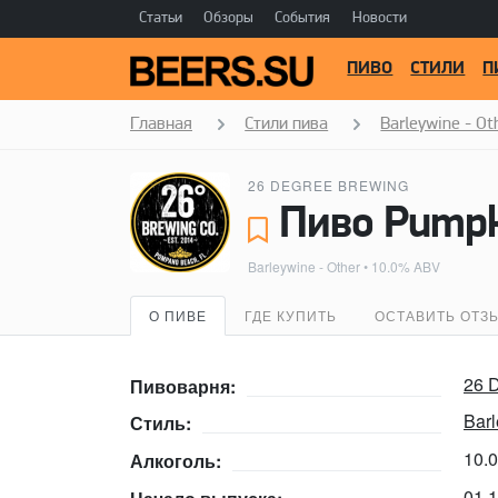
Статьи
Обзоры
События
Новости
ПИВО
СТИЛИ
П
Главная
Стили пива
Barleywine - Ot
26 DEGREE BREWING
Пиво Pumpki
Barleywine - Other
• 10.0% ABV
О ПИВЕ
ГДЕ КУПИТЬ
ОСТАВИТЬ ОТЗ
26 
Пивоварня:
Barl
Стиль:
10.
Алкоголь:
01.