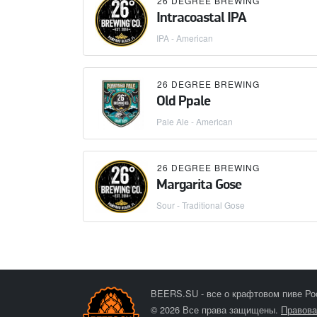
26 DEGREE BREWING
Intracoastal IPA
IPA - American
26 DEGREE BREWING
Old Ppale
Pale Ale - American
26 DEGREE BREWING
Margarita Gose
Sour - Traditional Gose
BEERS.SU - все о крафтовом пиве Ро
© 2026 Все права защищены.
Правова