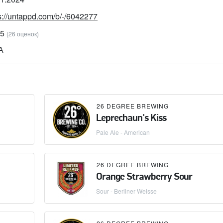
s://untappd.com/b/-/6042277
85
(26 оценок)
А
26 DEGREE BREWING
Leprechaun's Kiss
Pale Ale - American
26 DEGREE BREWING
Orange Strawberry Sour
Sour - Berliner Weisse