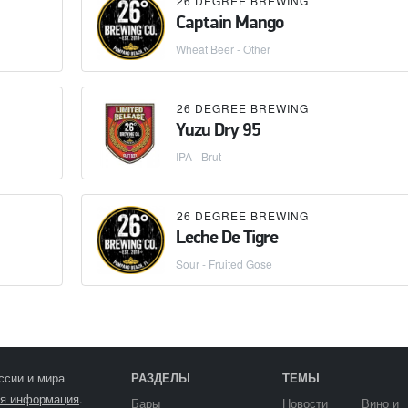
26 DEGREE BREWING
Captain Mango
Wheat Beer - Other
26 DEGREE BREWING
Yuzu Dry 95
IPA - Brut
26 DEGREE BREWING
Leche De Tigre
Sour - Fruited Gose
ссии и мира
РАЗДЕЛЫ
ТЕМЫ
я информация
.
Бары
Новости
Вино и