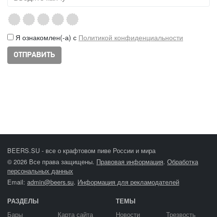
Я ознакомлен(-а) с
Политикой конфиденциальности
BEERS.SU - все о крафтовом пиве России и мира
© 2026 Все права защищены.
Правовая информация
.
Обработка
персональных данных
Email:
admin@beers.su
.
Информация для рекламодателей
РАЗДЕЛЫ
ТЕМЫ
Бары
Карта сайта
Новости
Трезвость