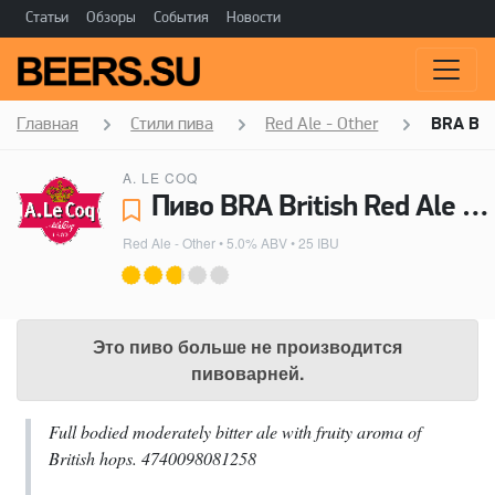
Статьи
Обзоры
События
Новости
Главная
Стили пива
Red Ale - Other
BRA Brit
A. LE COQ
Пиво BRA British Red Ale - A. Le Coq
Red Ale - Other
• 5.0% ABV • 25 IBU
Это пиво больше не производится
пивоварней.
Full bodied moderately bitter ale with fruity aroma of
British hops. 4740098081258