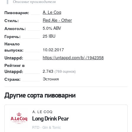
Описание производителя
A. Le Coq
Пивоварня:
Red Ale - Other
Стиль:
5.0% ABV
Алкоголь:
25 IBU
Горечь:
Начало
10.02.2017
выпуска:
https://untappd.com/b/-/1942358
Untappd:
Рейтинг в
2.743
Untappd:
(769 оценок)
Эстония
Страна:
Другие сорта пивоварни
A. LE COQ
Long Drink Pear
RTD - Gin & Tonic