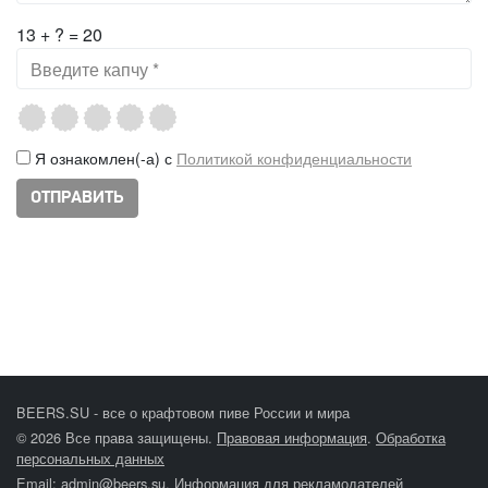
13 + ? = 20
Я ознакомлен(-а) с
Политикой конфиденциальности
BEERS.SU - все о крафтовом пиве России и мира
© 2026 Все права защищены.
Правовая информация
.
Обработка
персональных данных
Email:
admin@beers.su
.
Информация для рекламодателей