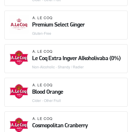
A. LE COQ
Premium Select Ginger
Gluten-Free
A. LE COQ
Le Coq Extra Ingver Alkoholivaba (0%)
Non-Alcoholic - Shandy / Radler
A. LE COQ
Blood Orange
Cider - Other Fruit
A. LE COQ
Cosmopolitan Cranberry