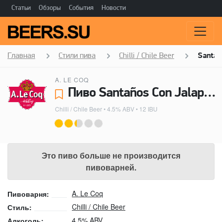
Статьи
Обзоры
События
Новости
Главная
Стили пива
Chilli / Chile Beer
Santañ
A. LE COQ
Пиво Santaños Con Jalapeño - A. Le Coq
Chilli / Chile Beer
• 4.5% ABV • 12 IBU
Это пиво больше не производится
пивоварней.
A. Le Coq
Пивоварня:
Chilli / Chile Beer
Стиль:
4.5% ABV
Алкоголь: