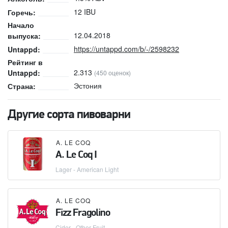
12 IBU
Горечь:
Начало
12.04.2018
выпуска:
https://untappd.com/b/-/2598232
Untappd:
Рейтинг в
2.313
Untappd:
(450 оценок)
Эстония
Страна:
Другие сорта пивоварни
A. LE COQ
A. Le Coq I
Lager - American Light
A. LE COQ
Fizz Fragolino
Cider - Other Fruit