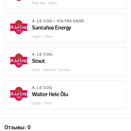
Pale Ale - Other
A. LE COQ
×
VOLFAS ENGELMAN
Santaños Energy
Lager - Other
A. LE COQ
Stout
Stout - Imperial / Double
A. LE COQ
Walter Hele Õlu
Lager - Pale
Отзывы:
0