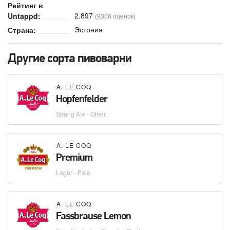
Рейтинг в
2.897
Untappd:
(9306 оценок)
Эстония
Страна:
Другие сорта пивоварни
A. LE COQ
Hopfenfelder
Strong Ale - Other
A. LE COQ
Premium
Lager - Pale
A. LE COQ
Fassbrause Lemon