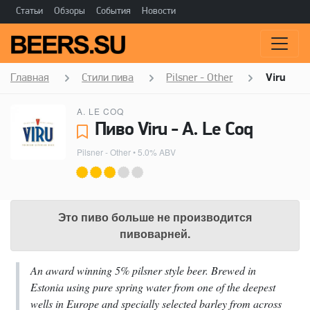
Статьи
Обзоры
События
Новости
Главная
Стили пива
Pilsner - Other
Viru
A. LE COQ
Пиво Viru - A. Le Coq
Pilsner - Other
• 5.0% ABV
Это пиво больше не производится
пивоварней.
An award winning 5% pilsner style beer. Brewed in
Estonia using pure spring water from one of the deepest
wells in Europe and specially selected barley from across