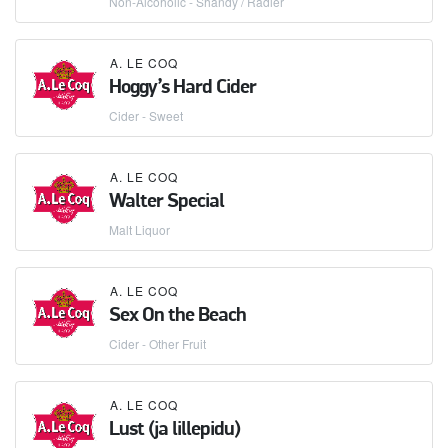
Non-Alcoholic - Shandy / Radler
A. LE COQ
Hoggy’s Hard Cider
Cider - Sweet
A. LE COQ
Walter Special
Malt Liquor
A. LE COQ
Sex On the Beach
Cider - Other Fruit
A. LE COQ
Lust (ja lillepidu)