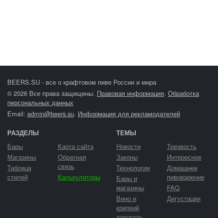
BEERS.SU - все о крафтовом пиве России и мира
© 2026 Все права защищены.
Правовая информация
.
Обработка
персональных данных
Email:
admin@beers.su
.
Информация для рекламодателей
РАЗДЕЛЫ
ТЕМЫ
Бары
Карта сайта
Новости
Трезвость
Магазины
Обратная
Законы
Интересное
связь
Таблица
Технологии
Домашнее
стилей
Калькуляторы
пивоварение
Бары и
магазины
FAQ
Вино и
Дегустации
крепкий
алкоголь