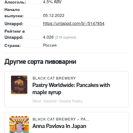
4.5% ABV
Алкоголь:
Начало
05.12.2022
выпуска:
https://untappd.com/b/-/5147854
Untappd:
Рейтинг в
4.026
Untappd:
(216 оценок)
Россия
Страна:
Другие сорта пивоварни
BLACK CAT BREWERY
Pastry Worldwide: Pancakes with
maple syrup
Stout - Imperial / Double Pastry
BLACK CAT BREWERY
×
PARADOX
Anna Pavlova In Japan