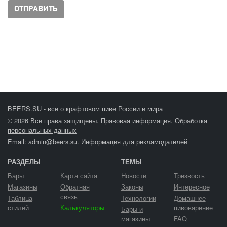
BEERS.SU - все о крафтовом пиве России и мира
© 2026 Все права защищены.
Правовая информация
.
Обработка
персональных данных
Email:
admin@beers.su
.
Информация для рекламодателей
РАЗДЕЛЫ
ТЕМЫ
Бары
Карта сайта
Новости
Трезвость
Магазины
Обратная
Законы
Интересное
связь
Таблица
Технологии
Домашнее
стилей
Калькуляторы
пивоварение
Бары и
магазины
FAQ