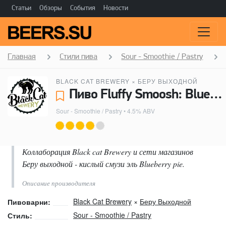
Статьи
Обзоры
События
Новости
Главная
Стили пива
Sour - Smoothie / Pastry
BLACK CAT BREWERY
×
БЕРУ ВЫХОДНОЙ
Пиво Fluffy Smoosh: Blueberry Pie - Black Cat Brewery, Беру Выходной
Sour - Smoothie / Pastry
• 4.5% ABV
Коллаборация Black cat Brewery и сети магазинов
Беру выходной - кислый смузи эль Blueberry pie.
Описание производителя
Black Cat Brewery
×
Беру Выходной
Пивоварни:
Sour - Smoothie / Pastry
Стиль: