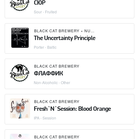
СЮР
Sour - Fruited
BLACK CAT BREWERY
×
NUCLEAR BREWERY
The Uncertainty Principle
Porter - Baltic
BLACK CAT BREWERY
ФЛАФФИК
Non-Alcoholic - Other
BLACK CAT BREWERY
Fresh`N`Session: Blood Orange
IPA - Session
BLACK CAT BREWERY