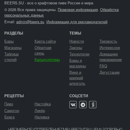
BEERS.SU - все о крафтовом пиве России и мира
© 2026 Все права защищены.
Правовая информация
.
Обработка
персональных данных
Email:
admin@beers.su
.
Информация для рекламодателей
РАЗДЕЛЫ
ТЕМЫ
Бары
Карта сайта
Новости
Трезвость
Магазины
Обратная
Законы
Интересное
связь
Таблица
Технологии
Домашнее
стилей
Калькуляторы
пивоварение
Бары и
магазины
FAQ
Вино и
Дегустации
крепкий
алкоголь
РЕЦЕПТЫ
СОЦСЕТИ
Пиво
Настойка
Самогон
Ликёр
Брага
Наливка