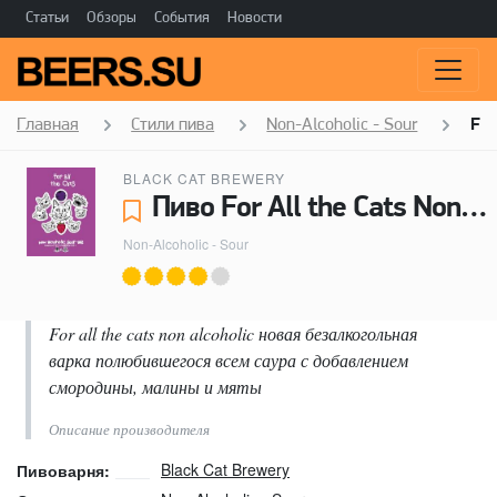
Статьи
Обзоры
События
Новости
Главная
Стили пива
Non-Alcoholic - Sour
For
BLACK CAT BREWERY
Пиво For All the Cats Non Alcoholic - Black Cat Brewery
Non-Alcoholic - Sour
For all the cats non alcoholic новая безалкогольная
варка полюбившегося всем саура с добавлением
смородины, малины и мяты
Описание производителя
Black Cat Brewery
Пивоварня: