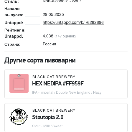
Non-Alcoholic - Sour
Стиль:
Начало
29.05.2025
выпуска:
https://untappd.com/b/-/6282896
Untappd:
Рейтинг в
4.038
Untappd:
(147 оценок)
Россия
Страна:
Другие сорта пивоварни
BLACK CAT BREWERY
HEX NEDIPA #FF959F
IPA - Imperial / Double New England / Hazy
BLACK CAT BREWERY
Stoutopia 2.0
Stout - Milk / Sweet