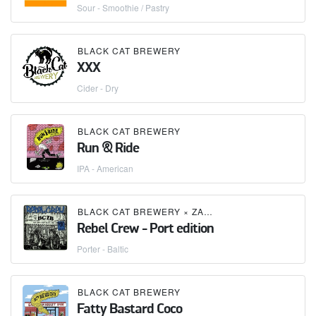
Sour - Smoothie / Pastry
BLACK CAT BREWERY
XXX
Cider - Dry
BLACK CAT BREWERY
Run & Ride
IPA - American
BLACK CAT BREWERY
×
ZAGOVOR BREWERY
Rebel Crew - Port edition
Porter - Baltic
BLACK CAT BREWERY
Fatty Bastard Coco