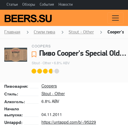
Статьи
Обзоры
События
Новости
Главная
Стили пива
Stout - Other
Cooper's S
COOPERS
Пиво Cooper's Special Old Stout - Coopers
Stout - Other
• 6.8% ABV
Coopers
Пивоварня:
Stout - Other
Стиль:
6.8% ABV
Алкоголь:
Начало
04.11.2011
выпуска:
https://untappd.com/b/-/95229
Untappd: