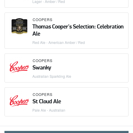
Lager - Amber / Red
COOPERS
Thomas Cooper's Selection: Celebration
Ale
Red Ale - American Amber / Red
COOPERS
Swanky
Australian Sparkling Ale
COOPERS
St Cloud Ale
Pale Ale - Australian