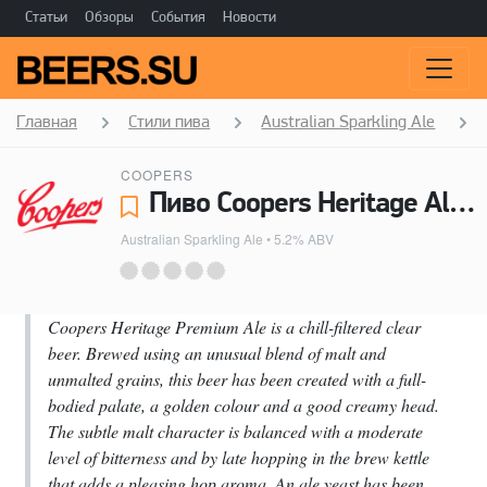
Статьи
Обзоры
События
Новости
Главная
Стили пива
Australian Sparkling Ale
COOPERS
Пиво Coopers Heritage Ale - Coopers
Australian Sparkling Ale
• 5.2% ABV
Coopers Heritage Premium Ale is a chill-filtered clear
beer. Brewed using an unusual blend of malt and
unmalted grains, this beer has been created with a full-
bodied palate, a golden colour and a good creamy head.
The subtle malt character is balanced with a moderate
level of bitterness and by late hopping in the brew kettle
that adds a pleasing hop aroma. An ale yeast has been