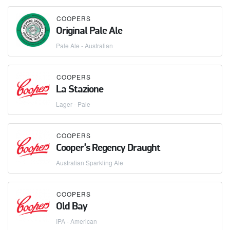
COOPERS
Original Pale Ale
Pale Ale - Australian
COOPERS
La Stazione
Lager - Pale
COOPERS
Cooper’s Regency Draught
Australian Sparkling Ale
COOPERS
Old Bay
IPA - American