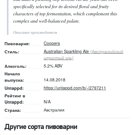
specifically selected for its desired floral and fruity
characters of top fermentation, which complement this
complex and well-balanced palate.
Описание производителя
Coopers
Пивоварня:
Australian Sparkling Ale
(Австралийский
Стиль:
игристый эль)
5.2% ABV
Алкоголь:
Начало
14.08.2018
выпуска:
https://untappd.com/b/-/2797211
Untappd:
Рейтинг в
N/A
Untappd:
Австралия
Страна:
Другие сорта пивоварни