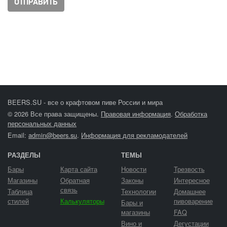
BEERS.SU - все о крафтовом пиве России и мира
© 2026 Все права защищены.
Правовая информация
.
Обработка
персональных данных
Email:
admin@beers.su
.
Информация для рекламодателей
РАЗДЕЛЫ
ТЕМЫ
Бары
Карта сайта
Новости
Трезвость
Магазины
Обратная
Законы
Интересное
связь
Таблица
Технологии
Домашнее
стилей
Калькуляторы
пивоварение
Бары и
магазины
FAQ
Вино и
Дегустации