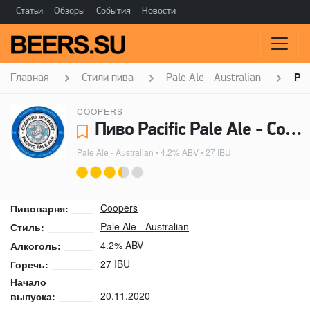
Статьи
Обзоры
События
Новости
Главная
Стили пива
Pale Ale - Australian
Pac
COOPERS
Пиво Pacific Pale Ale - Coopers
Pale Ale - Australian
• 4.2% ABV • 27 IBU
Coopers
Пивоварня:
Pale Ale - Australian
Стиль:
4.2% ABV
Алкоголь:
27 IBU
Горечь:
Начало
20.11.2020
выпуска: