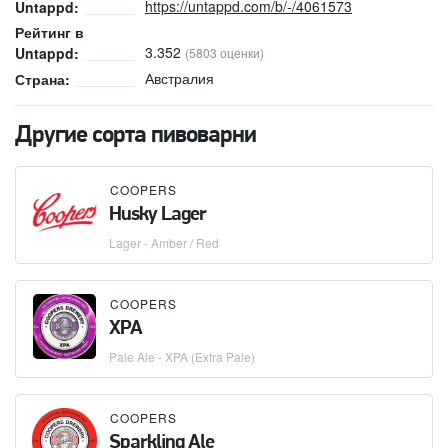
https://untappd.com/b/-/4061573
Untappd:
Рейтинг в
3.352
Untappd:
(5803 оценки)
Австралия
Страна:
Другие сорта пивоварни
COOPERS
Husky Lager
Lager - Amber / Red
COOPERS
XPA
Pale Ale - XPA (Extra Pale)
COOPERS
Sparkling Ale