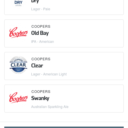
Dry
Lager - Pale
COOPERS
Old Bay
IPA - American
COOPERS
Clear
Lager - American Light
COOPERS
Swanky
Australian Sparkling Ale