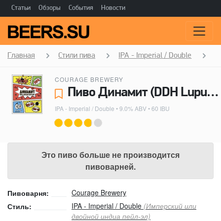
Статьи
Обзоры
События
Новости
Главная
Стили пива
IPA - Imperial / Double
Д
COURAGE BREWERY
Пиво Динамит (DDH Lupulin Edition) - Courage Brewery
IPA - Imperial / Double
• 9.0% ABV • 60 IBU
Это пиво больше не производится
пивоварней.
Courage Brewery
Пивоварня:
IPA - Imperial / Double
(Имперский или
Стиль:
двойной индиа пейл-эл)