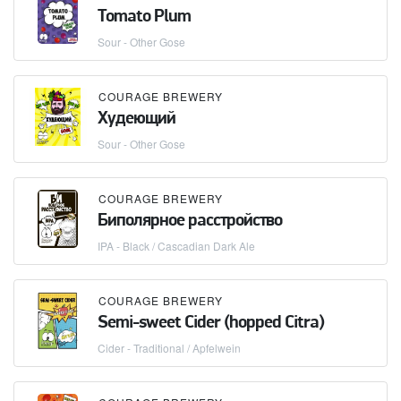
Tomato Plum
Sour - Other Gose
COURAGE BREWERY
Худеющий
Sour - Other Gose
COURAGE BREWERY
Биполярное расстройство
IPA - Black / Cascadian Dark Ale
COURAGE BREWERY
Semi-sweet Cider (hopped Citra)
Cider - Traditional / Apfelwein