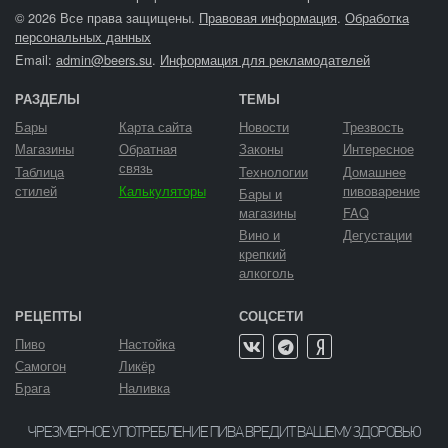
© 2026 Все права защищены.
Правовая информация
.
Обработка
персональных данных
Email:
admin@beers.su
.
Информация для рекламодателей
РАЗДЕЛЫ
ТЕМЫ
Бары
Карта сайта
Новости
Трезвость
Магазины
Обратная
Законы
Интересное
связь
Таблица
Технологии
Домашнее
стилей
Калькуляторы
пивоварение
Бары и
магазины
FAQ
Вино и
Дегустации
крепкий
алкоголь
РЕЦЕПТЫ
СОЦСЕТИ
Пиво
Настойка
Самогон
Ликёр
Брага
Наливка
ЧРЕЗМЕРНОЕ УПОТРЕБЛЕНИЕ ПИВА ВРЕДИТ ВАШЕМУ ЗДОРОВЬЮ