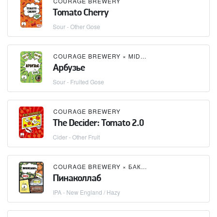
COURAGE BREWERY
Tomato Cherry
Sour - Other Gose
COURAGE BREWERY
×
MIDNIGHT PROJECT
Арбузье
Sour - Fruited Gose
COURAGE BREWERY
The Decider: Tomato 2.0
Cider - Other Fruit
COURAGE BREWERY
×
БАКУНИН / BAKUNIN BREWING CO.
Пинаколлаб
IPA - New England / Hazy