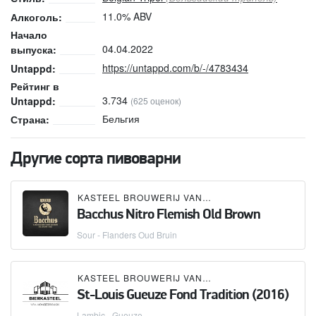
11.0% ABV
Алкоголь:
Начало
04.04.2022
выпуска:
https://untappd.com/b/-/4783434
Untappd:
Рейтинг в
3.734
Untappd:
(625 оценок)
Бельгия
Страна:
Другие сорта пивоварни
KASTEEL BROUWERIJ VANHONSEBROUCK
Bacchus Nitro Flemish Old Brown
Sour - Flanders Oud Bruin
KASTEEL BROUWERIJ VANHONSEBROUCK
St-Louis Gueuze Fond Tradition (2016)
Lambic - Gueuze