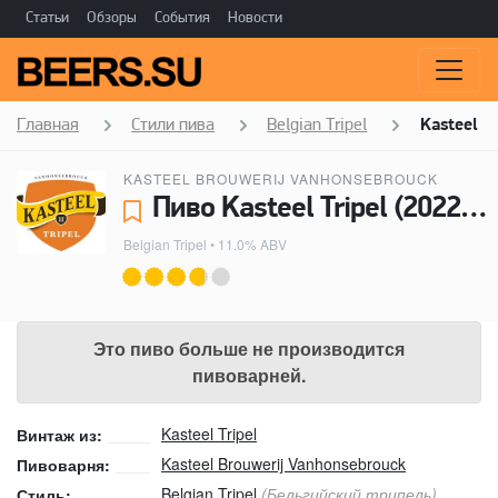
Статьи
Обзоры
События
Новости
Главная
Стили пива
Belgian Tripel
Kasteel Tr
KASTEEL BROUWERIJ VANHONSEBROUCK
Пиво Kasteel Tripel (2022) - Kasteel Brouwerij Vanhonsebrouck
Belgian Tripel
• 11.0% ABV
Это пиво больше не производится
пивоварней.
Kasteel Tripel
Винтаж из:
Kasteel Brouwerij Vanhonsebrouck
Пивоварня:
Belgian Tripel
(Бельгийский трипель)
Стиль: