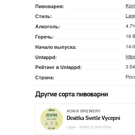
Kon
Пивоварня:
Lage
Стиль:
4.7
Алкоголь:
16 
Горечь:
14.
Начало выпуска:
http
Untappd:
3.5
Рейтинг в Untappd:
Рос
Страна:
Другие сорта пивоварни
KONIX BREWERY
Desitka Svetle Vycepni
Lager - Světlé (Czech Pale)