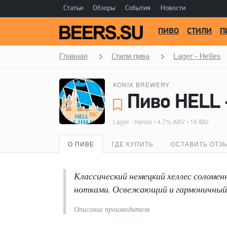
Статьи
Обзоры
События
Новости
ПИВО
СТИЛИ
П
Главная
Стили пива
Lager - Helles
KONIX BREWERY
Пиво HELL 
Lager - Helles
• 4.7% ABV • 16 IBU
О ПИВЕ
ГДЕ КУПИТЬ
ОСТАВИТЬ ОТЗ
Классический немецкий хеллес соломен
нотками. Освежающий и гармоничный вк
Описание производителя