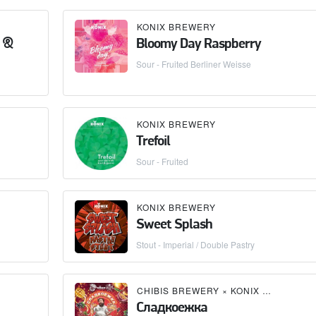
KONIX BREWERY
y &
Bloomy Day Raspberry
Sour - Fruited Berliner Weisse
KONIX BREWERY
Trefoil
Sour - Fruited
KONIX BREWERY
Sweet Splash
Stout - Imperial / Double Pastry
CHIBIS BREWERY
×
KONIX BREWERY
Сладкоежка