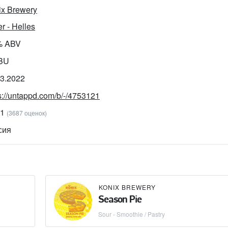
ix Brewery
r - Helles
% ABV
IBU
03.2022
s://untappd.com/b/-/4753121
41
(3687 оценок)
сия
KONIX BREWERY
Season Pie
Sour - Smoothie / Pastry