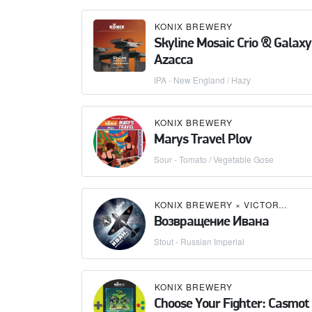
KONIX BREWERY
Skyline Mosaic Crio & Galax
Azacca
IPA - New England / Hazy
KONIX BREWERY
Marys Travel Plov
Sour - Tomato / Vegetable Gose
KONIX BREWERY
×
VICTORY ART BREW
Возвращение Ивана
Stout - Russian Imperial
KONIX BREWERY
Choose Your Fighter: Casmot