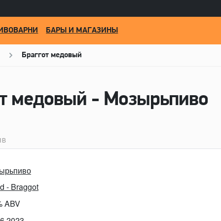
ИВОВАРНИ
БАРЫ И МАГАЗИНЫ
Браггот медовый
т медовый - Мозырьпиво
ЫВ
ырьпиво
d - Braggot
% ABV
06.2023