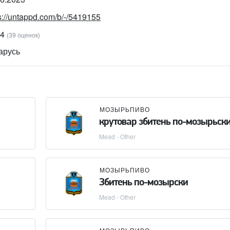
s://untappd.com/b/-/5419155
94
(39 оценок)
арусь
МОЗЫРЬПИВО
крутовар збитень по-мозырьск
Mead - Other
МОЗЫРЬПИВО
Збитень по-мозырски
Mead - Other