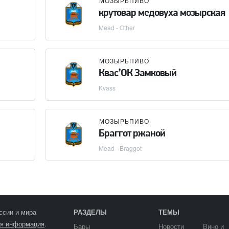
МОЗЫРЬПИВО
крутовар медовуха мозырская
Mead - Other
МОЗЫРЬПИВО
Квас’ОК Замковый
Kvass
МОЗЫРЬПИВО
Браггот ржаной
Mead - Braggot
ссии и мира
РАЗДЕЛЫ
ТЕМЫ
я информация
.
Бары
Новости
Вино и