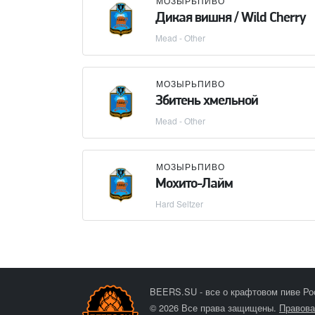
МОЗЫРЬПИВО
Дикая вишня / Wild Cherry
Mead - Other
МОЗЫРЬПИВО
Збитень хмельной
Mead - Other
МОЗЫРЬПИВО
Мохито-Лайм
Hard Seltzer
BEERS.SU - все о крафтовом пиве Ро
© 2026 Все права защищены.
Правова