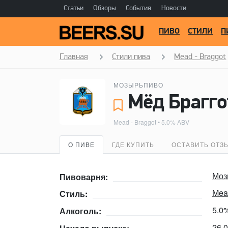
Статьи
Обзоры
События
Новости
ПИВО
СТИЛИ
П
Главная
Стили пива
Mead - Braggot
МОЗЫРЬПИВО
Мёд Брагго
Mead - Braggot
• 5.0% ABV
О ПИВЕ
ГДЕ КУПИТЬ
ОСТАВИТЬ ОТЗ
Моз
Пивоварня:
Mea
Стиль:
5.0
Алкоголь:
26.