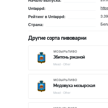
Начало выпуска:
http
Untappd:
3.3
Рейтинг в Untappd:
Бел
Страна:
Другие сорта пивоварни
МОЗЫРЬПИВО
Збитень ржаной
Mead - Other
МОЗЫРЬПИВО
Медовуха мозырская
Mead - Other