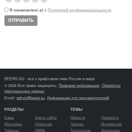
Я ознакомлен(-а) с
Политикой конфиденциальности
BEERS.SU - все о крафтовом пиве России и мира
© 2026 Все права защищены.
Правовая информация
.
Обработка
персональных данных
Email:
admin@beers.su
.
Информация для рекламодателей
РАЗДЕЛЫ
ТЕМЫ
Бары
Карта сайта
Новости
Трезвость
Магазины
Обратная
Законы
Интересное
связь
Таблица
Технологии
Домашнее