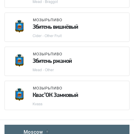
Mead - Braggot
МОЗЫРЬПИВО
Збитень вишнёвый
Cider - Other Fruit
МОЗЫРЬПИВО
Збитень ржаной
Mead - Other
МОЗЫРЬПИВО
Квас’ОК Замковый
Kvass