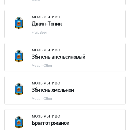
МОЗЫРЬПИВО
Джин-Тоник
Fruit Beer
МОЗЫРЬПИВО
Збитень апельсиновый
Mead - Other
МОЗЫРЬПИВО
Збитень хмельной
Mead - Other
МОЗЫРЬПИВО
Браггот ржаной