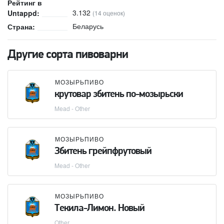
Рейтинг в
3.132
Untappd:
(14 оценок)
Беларусь
Страна:
Другие сорта пивоварни
МОЗЫРЬПИВО
крутовар збитень по-мозырьски
Mead - Other
МОЗЫРЬПИВО
Збитень грейпфрутовый
Mead - Other
МОЗЫРЬПИВО
Текила-Лимон. Новый
Other