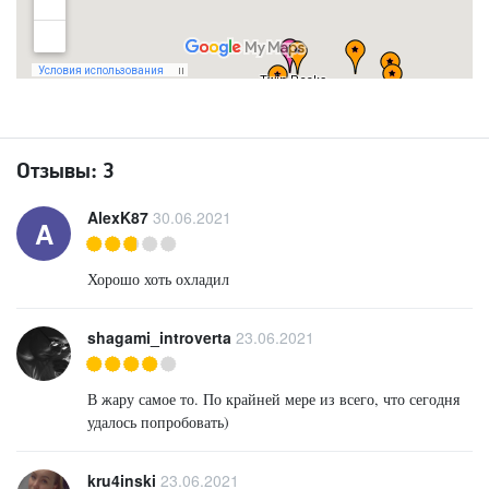
Отзывы:
3
AlexK87
30.06.2021
A
Хорошо хоть охладил
shagami_introverta
23.06.2021
В жару самое то. По крайней мере из всего, что сегодня
удалось попробовать)
kru4inski
23.06.2021