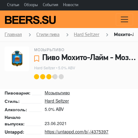
Статьи
Обзоры
События
Новости
Главная
Стили пива
Hard Seltzer
Мохито-Л
МОЗЫРЬПИВО
Пиво Мохито-Лайм - Мозырьпиво
Hard Seltzer
• 5.0% ABV
Мозырьпиво
Пивоварня:
Hard Seltzer
Стиль:
5.0% ABV
Алкоголь:
Начало
23.06.2021
выпуска:
https://untappd.com/b/-/4375397
Untappd: