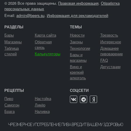
© 2026 Все права защищены.
Правовая информация
.
Обработка
персональных данных
Email:
admin@beers.su
.
Информация для рекламодателей
РАЗДЕЛЫ
ТЕМЫ
Бары
Карта сайта
Новости
Трезвость
Магазины
Обратная
Законы
Интересное
связь
Таблица
Технологии
Домашнее
стилей
Калькуляторы
пивоварение
Бары и
магазины
FAQ
Вино и
Дегустации
крепкий
алкоголь
РЕЦЕПТЫ
СОЦСЕТИ
Пиво
Настойка
Самогон
Ликёр
Брага
Наливка
ЧРЕЗМЕРНОЕ УПОТРЕБЛЕНИЕ ПИВА ВРЕДИТ ВАШЕМУ ЗДОРОВЬЮ