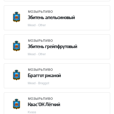
МОЗЫРЬПИВО
Збитень апельсиновый
Mead - Other
МОЗЫРЬПИВО
Збитень грейпфрутовый
Mead - Other
МОЗЫРЬПИВО
Браггот ржаной
Mead - Braggot
МОЗЫРЬПИВО
Квас'ОК Лёгкий
Kvass