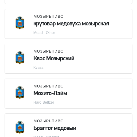
МОЗЫРЬПИВО
крутовар медовуха мозырская
Mead - Other
МОЗЫРЬПИВО
Квас Мозырский
Kvass
МОЗЫРЬПИВО
Мохито-Лайм
Hard Seltzer
МОЗЫРЬПИВО
Браггот медовый
Mead - Braggot