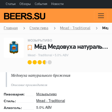
Статьи
Обзоры
События
Новости
Главная
Стили пива
Mead - Traditional
Медо
МОЗЫРЬПИВО
Мёд Медовуха натуральная - Мозырьпиво
Mead - Traditional
• 5.0% ABV
Медовуха натурального брожения
Описание производителя
Мозырьпиво
Пивоварня:
Mead - Traditional
Стиль:
5.0% ABV
Алкоголь: