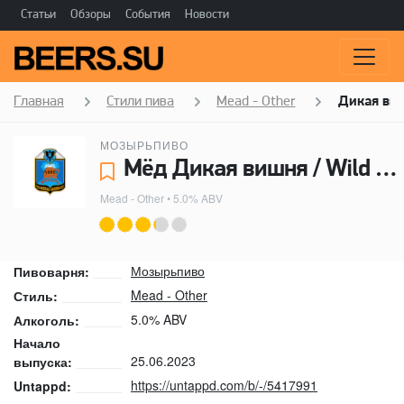
Статьи
Обзоры
События
Новости
Главная
Стили пива
Mead - Other
Дикая виш
МОЗЫРЬПИВО
Мёд Дикая вишня / Wild Cherry - Мозырьпиво
Mead - Other
• 5.0% ABV
Мозырьпиво
Пивоварня:
Mead - Other
Стиль:
5.0% ABV
Алкоголь:
Начало
25.06.2023
выпуска:
https://untappd.com/b/-/5417991
Untappd: