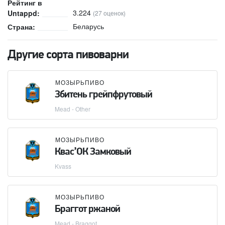
Рейтинг в
3.224
Untappd:
(27 оценок)
Беларусь
Страна:
Другие сорта пивоварни
МОЗЫРЬПИВО
Збитень грейпфрутовый
Mead - Other
МОЗЫРЬПИВО
Квас’ОК Замковый
Kvass
МОЗЫРЬПИВО
Браггот ржаной
Mead - Braggot