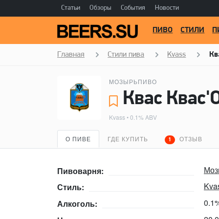
Статьи
Обзоры
События
Новости
ПИВО
СТИЛИ
П
Главная
Стили пива
Kvass
Кв
МОЗЫРЬПИВО
Квас Квас'
Kvass
• 0.1% ABV
О ПИВЕ
ГДЕ КУПИТЬ
ОТЗЫВ
1
Моз
Пивоварня:
Kva
Стиль:
0.1
Алкоголь: