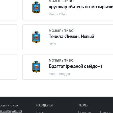
МОЗЫРЬПИВО
крутовар збитень по-мозырьск
Mead - Other
МОЗЫРЬПИВО
Текила-Лимон. Новый
Other
МОЗЫРЬПИВО
Браггот (ржаной с мёдом)
Mead - Braggot
ссии и мира
РАЗДЕЛЫ
ТЕМЫ
я информация
.
Бары
Новости
Вино и