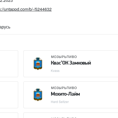
02.2023
s://untappd.com/b/-/5244632
арусь
МОЗЫРЬПИВО
Квас’ОК Замковый
Kvass
МОЗЫРЬПИВО
Мохито-Лайм
Hard Seltzer