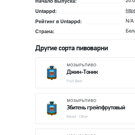
20.
Начало выпуска:
http
Untappd:
N/A
Рейтинг в Untappd:
Бел
Страна:
Другие сорта пивоварни
МОЗЫРЬПИВО
Джин-Тоник
Fruit Beer
МОЗЫРЬПИВО
Збитень грейпфрутовый
Mead - Other