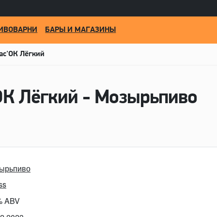
ИВОВАРНИ
БАРЫ И МАГАЗИНЫ
ас'ОК Лёгкий
ОК Лёгкий - Мозырьпиво
ырьпиво
ss
% ABV