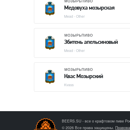
МОЗЫРЬПИВО
Медовуха мозырская
Mead - Other
МОЗЫРЬПИВО
Збитень апельсиновый
Mead - Other
МОЗЫРЬПИВО
Квас Мозырский
Kvass
BEERS.SU - все о крафтовом пиве Ро
© 2026 Все права защищены.
Правова