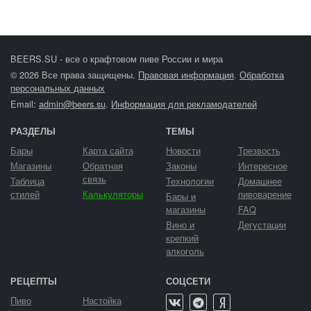
BEERS.SU - все о крафтовом пиве России и мира
© 2026 Все права защищены.
Правовая информация
.
Обработка
персональных данных
Email:
admin@beers.su
.
Информация для рекламодателей
РАЗДЕЛЫ
ТЕМЫ
Бары
Карта сайта
Новости
Трезвость
Магазины
Обратная
Законы
Интересное
связь
Таблица
Технологии
Домашнее
стилей
Калькуляторы
пивоварение
Бары и
магазины
FAQ
Вино и
Дегустации
крепкий
алкоголь
РЕЦЕПТЫ
СОЦСЕТИ
Пиво
Настойка