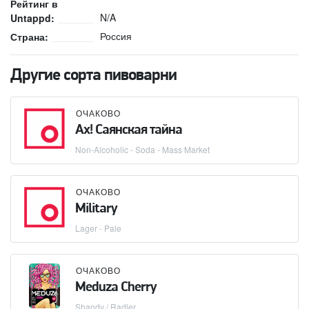
Рейтинг в
N/A
Untappd:
Россия
Страна:
Другие сорта пивоварни
ОЧАКОВО
Ах! Саянская тайна
Non-Alcoholic - Soda - Mass Market
ОЧАКОВО
Military
Lager - Pale
ОЧАКОВО
Meduza Cherry
Shandy / Radler