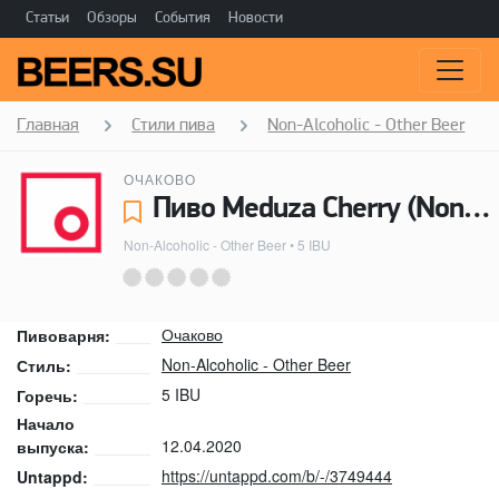
Статьи
Обзоры
События
Новости
Главная
Стили пива
Non-Alcoholic - Other Beer
ОЧАКОВО
Пиво Meduza Cherry (Non-alcoholic) - Очаково
Non-Alcoholic - Other Beer
• 5 IBU
Очаково
Пивоварня:
Non-Alcoholic - Other Beer
Стиль:
5 IBU
Горечь:
Начало
12.04.2020
выпуска:
https://untappd.com/b/-/3749444
Untappd: