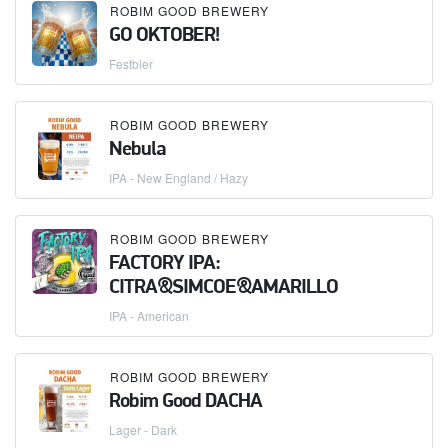
ROBIM GOOD BREWERY
GO OKTOBER!
Festbier
ROBIM GOOD BREWERY
Nebula
IPA - New England / Hazy
ROBIM GOOD BREWERY
FACTORY IPA:
CITRA&SIMCOE&AMARILLO
IPA - American
ROBIM GOOD BREWERY
Robim Good DACHA
Lager - Dark