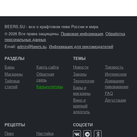
BEERS.SU - все о крафтовом пиве России и мира
© 2026 Все права защищены.
Правовая информация
.
Обработка
персональных данных
Email:
admin@beers.su
.
Информация для рекламодателей
РАЗДЕЛЫ
ТЕМЫ
Бары
Карта сайта
Новости
Трезвость
Магазины
Обратная
Законы
Интересное
связь
Таблица
Технологии
Домашнее
стилей
Калькуляторы
пивоварение
Бары и
магазины
FAQ
Вино и
Дегустации
крепкий
алкоголь
РЕЦЕПТЫ
СОЦСЕТИ
Пиво
Настойка