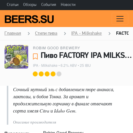
Статьи
Обзоры
События
Новости
Главная
Стили пива
IPA - Milkshake
FACTOR
ROBIM GOOD BREWERY
Пиво FACTORY IPA MILKSHAKE:PINEAPPLE & TONKA BEANS - Robim Good Brewery
IPA - Milkshake
• 6.2% ABV • 25 IBU
Сочный мутный эль с добавлением пюре ананаса,
лактозы, и бобов Тонка. За аромат и
продолжительную горчинку в финале отвечают
сорта хмеля Citra и Idaho Gem.
Описание производителя
Robim Good Brewery