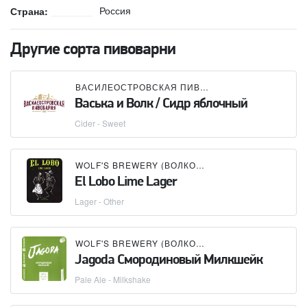
Россия
Страна:
Другие сорта пивоварни
ВАСИЛЕОСТРОВСКАЯ ПИВОВАРНЯ
×
WOLF'S BR
Васька и Волк / Сидр яблочный
Cider - Sweet
WOLF'S BREWERY (ВОЛКОВСКАЯ ПИВОВАРНЯ)
El Lobo Lime Lager
Lager - Other
WOLF'S BREWERY (ВОЛКОВСКАЯ ПИВОВАРНЯ)
Jagoda Cмородиновый Милкшейк
Pale Ale - Milkshake