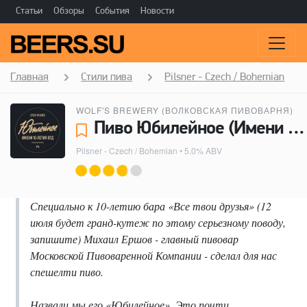
Статьи
Обзоры
События
Новости
Главная
Стили пива
Pilsner - Czech / Bohemian
WOLF'S BREWERY (ВОЛКОВСКАЯ ПИВОВАРНЯ)
Пиво Юбилейное (Имени 10-летия ВТД) - Wolf's Brewery (Волковская Пивоварня)
Pilsner - Czech / Bohemian
• 5.0% ABV
Специально к 10-летию бара «Все твои друзья» (12
июля будет гранд-кутеж по этому серьезному поводу,
запишите) Михаил Ершов - главный пивовар
Московской Пивоваренной Компании - сделал для нас
спешелти пиво.
Назвали мы его «Юбилейное». Это почти