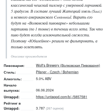
классический чешский пилснер с умеренной горчинкой.
5 градусов. В составе лучший Жатецкий хмель (Saaz)
и немного американского Centennial. Варить его
будут на «Волковской пивоварне» небольшими
партиями (по 1 тонне) в течении всего лета. Так что
пиво будет всегда исключительной свежести.
Поэтому «Юбилейное» решили не фильтровать, а
только осветлять.
Описание производителя
Wolf's Brewery (Волковская Пивоварня)
Пивоварня:
Pilsner - Czech / Bohemian
Стиль:
5.0% ABV
Алкоголь:
Начало
06.06.2024
выпуска:
https://untappd.com/b/-/5857581
Untappd:
Рейтинг в
3.787
Untappd:
(267 оценок)