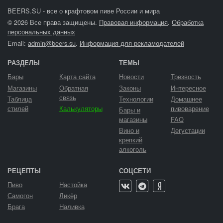
BEERS.SU - все о крафтовом пиве России и мира
© 2026 Все права защищены.
Правовая информация
.
Обработка
персональных данных
Email:
admin@beers.su
.
Информация для рекламодателей
РАЗДЕЛЫ
ТЕМЫ
Бары
Карта сайта
Новости
Трезвость
Магазины
Обратная
Законы
Интересное
связь
Таблица
Технологии
Домашнее
стилей
Калькуляторы
пивоварение
Бары и
магазины
FAQ
Вино и
Дегустации
крепкий
алкоголь
РЕЦЕПТЫ
СОЦСЕТИ
Пиво
Настойка
Самогон
Ликёр
Брага
Наливка