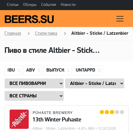
Статьи
Обзоры
События
Новости
Главная
Стили пива
Altbier - Sticke / Latzenbier
Пиво в стиле
Altbier - Sticke / Latzenbier
IBU
ABV
ВЫПУСК
UNTAPPD
PÜHASTE BREWERY
13th Winter Puhaste
Altbier - Sticke / Latzenbier
• 4.8% ABV •
12.02.2026