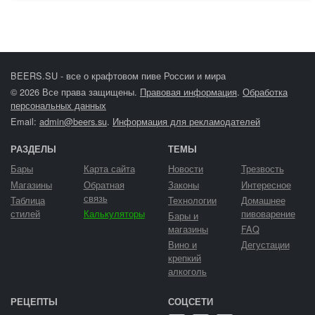
BEERS.SU - все о крафтовом пиве России и мира
© 2026 Все права защищены.
Правовая информация
.
Обработка
персональных данных
Email:
admin@beers.su
.
Информация для рекламодателей
РАЗДЕЛЫ
ТЕМЫ
Бары
Карта сайта
Новости
Трезвость
Магазины
Обратная
Законы
Интересное
связь
Таблица
Технологии
Домашнее
стилей
Калькуляторы
пивоварение
Бары и
магазины
FAQ
Вино и
Дегустации
крепкий
алкоголь
РЕЦЕПТЫ
СОЦСЕТИ