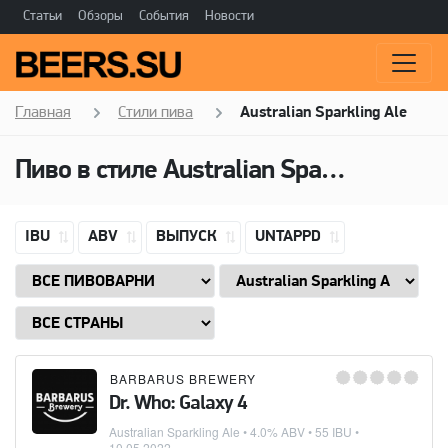
Статьи
Обзоры
События
Новости
Главная
Стили пива
Australian Sparkling Ale
Пиво в стиле
Australian Sparkling Ale
(
IBU
ABV
ВЫПУСК
UNTAPPD
BARBARUS BREWERY
Dr. Who: Galaxy 4
Australian Sparkling Ale
• 4.0% ABV • 55 IBU •
10.05.2022