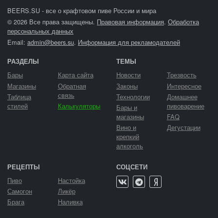
BEERS.SU - все о крафтовом пиве России и мира
© 2026 Все права защищены.
Правовая информация
.
Обработка
персональных данных
Email:
admin@beers.su
.
Информация для рекламодателей
РАЗДЕЛЫ
ТЕМЫ
Бары
Карта сайта
Новости
Трезвость
Магазины
Обратная
Законы
Интересное
связь
Таблица
Технологии
Домашнее
стилей
Калькуляторы
пивоварение
Бары и
магазины
FAQ
Вино и
Дегустации
крепкий
алкоголь
РЕЦЕПТЫ
СОЦСЕТИ
Пиво
Настойка
Самогон
Ликёр
Брага
Наливка