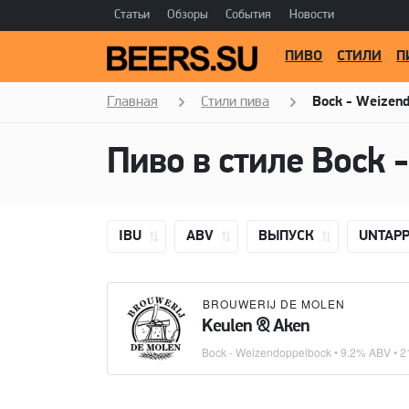
Статьи
Обзоры
События
Новости
ПИВО
СТИЛИ
П
Главная
Стили пива
Bock - Weizen
Пиво в стиле
Bock 
IBU
ABV
ВЫПУСК
UNTAP
BROUWERIJ DE MOLEN
Keulen & Aken
Bock - Weizendoppelbock
• 9.2% ABV • 2