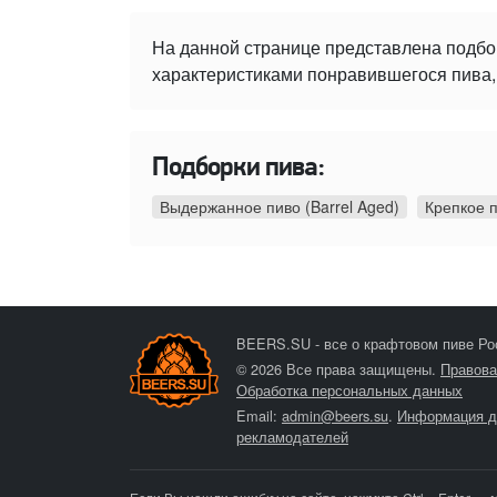
На данной странице представлена подбо
характеристиками понравившегося пива, 
Подборки пива:
Выдержанное пиво (Barrel Aged)
Крепкое 
BEERS.SU - все о крафтовом пиве Ро
© 2026 Все права защищены.
Правова
Обработка персональных данных
Email:
admin@beers.su
.
Информация д
рекламодателей