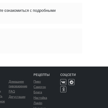
ете ознакомиться с подробными
РЕЦЕПТЫ
СОЦСЕТИ
Домашнее
Пиво
пивоварение
Самогон
ь
FAQ
Брага
ть
Дегустации
Настойка
ное
Ликёр