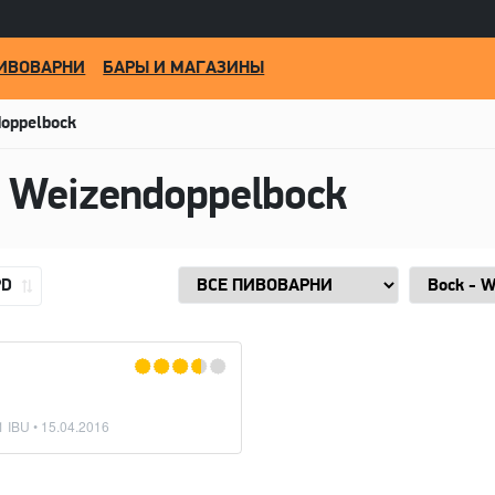
ИВОВАРНИ
БАРЫ И МАГАЗИНЫ
doppelbock
- Weizendoppelbock
PD
1 IBU •
15.04.2016