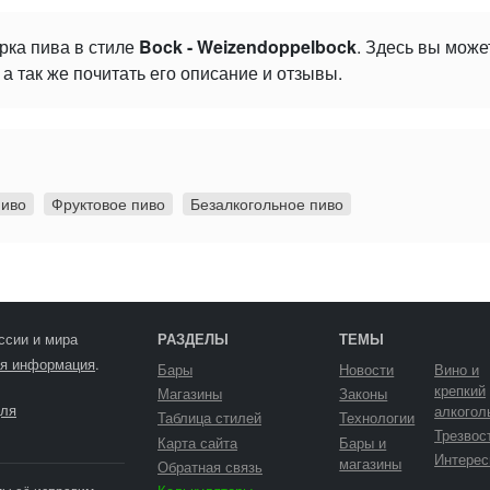
рка пива в стиле
Bock - Weizendoppelbock
. Здесь вы мож
а так же почитать его описание и отзывы.
пиво
Фруктовое пиво
Безалкогольное пиво
ссии и мира
РАЗДЕЛЫ
ТЕМЫ
я информация
.
Бары
Новости
Вино и
крепкий
Магазины
Законы
ля
алкогол
Таблица стилей
Технологии
Трезвос
Карта сайта
Бары и
Интерес
магазины
Обратная связь