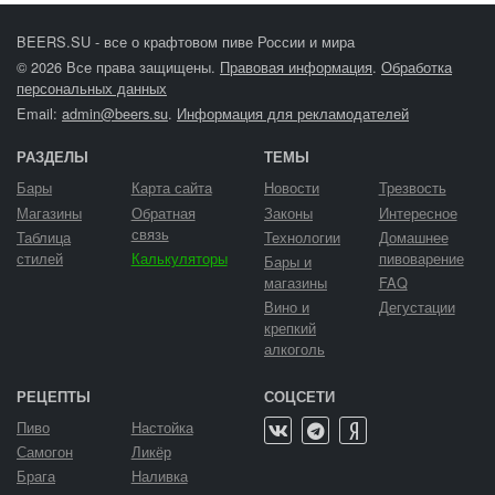
BEERS.SU - все о крафтовом пиве России и мира
© 2026 Все права защищены.
Правовая информация
.
Обработка
персональных данных
Email:
admin@beers.su
.
Информация для рекламодателей
РАЗДЕЛЫ
ТЕМЫ
Бары
Карта сайта
Новости
Трезвость
Магазины
Обратная
Законы
Интересное
связь
Таблица
Технологии
Домашнее
стилей
Калькуляторы
пивоварение
Бары и
магазины
FAQ
Вино и
Дегустации
крепкий
алкоголь
РЕЦЕПТЫ
СОЦСЕТИ
Пиво
Настойка
Самогон
Ликёр
Брага
Наливка