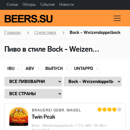
Статьи
Обзоры
События
Новости
Главная
Стили пива
Bock - Weizendoppelbock
Пиво в стиле
Bock - Weizendoppelbock
IBU
ABV
ВЫПУСК
UNTAPPD
BRAUEREI GEBR. MAISEL
Twin Peak
Bock - Weizendoppelbock
• 7.7% ABV • 50 IBU •
08.11.2018