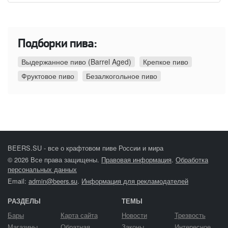
Подборки пива:
Выдержанное пиво (Barrel Aged)
Крепкое пиво
Фруктовое пиво
Безалкогольное пиво
BEERS.SU - все о крафтовом пиве России и мира
© 2026 Все права защищены.
Правовая информация
.
Обработка
персональных данных
Email:
admin@beers.su
.
Информация для рекламодателей
РАЗДЕЛЫ
ТЕМЫ
Бары
Карта сайта
Новости
Трезвость
Магазины
Обратная
Законы
Интересное