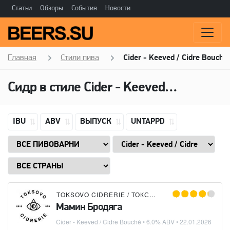
Статьи
Обзоры
События
Новости
Главная
Стили пива
Cider - Keeved / Cidre Bouché
Сидр в стиле
Cider - Keeved / Cidre Bouché
IBU
ABV
ВЫПУСК
UNTAPPD
TOKSOVO CIDRERIE / ТОКСОВСКАЯ СИДРЕРИЯ
Мамин Бродяга
Cider - Keeved / Cidre Bouché
• 6.0% ABV •
22.01.2026