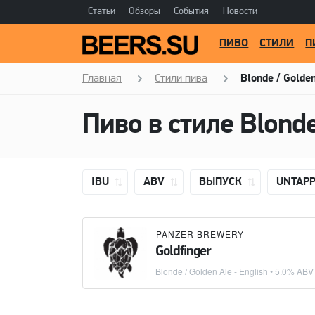
Статьи
Обзоры
События
Новости
ПИВО
СТИЛИ
П
Главная
Стили пива
Blonde / Golden
Пиво в стиле
Blonde
IBU
ABV
ВЫПУСК
UNTAP
PANZER BREWERY
Goldfinger
Blonde / Golden Ale - English
• 5.0% ABV 