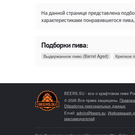
На данной странице представлена подбо
характеристиками понравившегося пива, 
Подборки пива:
Выдержанное пиво (Barrel Aged)
Крепкое 
BEERS.SU - все о крафтовом пиве Ро
© 2026 Все права защищены.
Правова
Обработка персональных данных
Email:
admin@beers.su
.
Информация д
рекламодателей