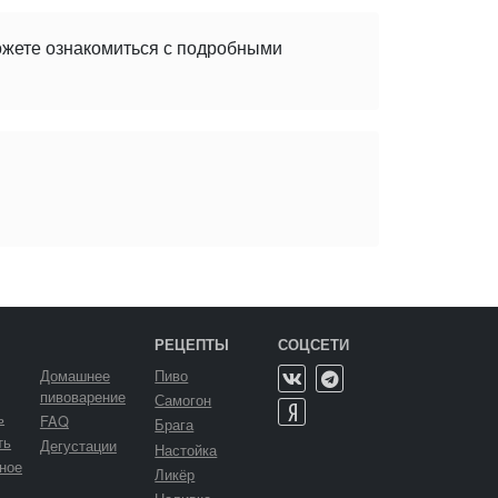
ожете ознакомиться с подробными
РЕЦЕПТЫ
СОЦСЕТИ
Домашнее
Пиво
пивоварение
Самогон
ь
FAQ
Брага
ть
Дегустации
Настойка
ное
Ликёр