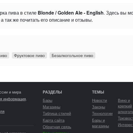
рка пива в стиле
Blonde / Golden Ale - English
. Здесь вы м
а так же почитать его описание и отзывы.
пиво
Фруктовое пиво
Безалкогольное пиво
ссии и мира
РАЗДЕЛЫ
ТЕМЫ
я информация
.
Бары
Новости
Вино и
крепкий
Магазины
Законы
ля
алкогол
Таблица стилей
Технологии
Трезвос
Карта сайта
Бары и
Интерес
магазины
Обратная связь