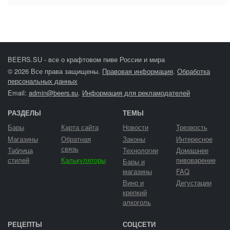
BEERS.SU - все о крафтовом пиве России и мира
© 2026 Все права защищены.
Правовая информация
.
Обработка
персональных данных
Email:
admin@beers.su
.
Информация для рекламодателей
РАЗДЕЛЫ
ТЕМЫ
Бары
Карта сайта
Новости
Трезвость
Магазины
Обратная
Законы
Интересное
связь
Таблица
Технологии
Домашнее
стилей
Калькуляторы
пивоварение
Бары и
магазины
FAQ
Вино и
Дегустации
крепкий
алкоголь
РЕЦЕПТЫ
СОЦСЕТИ