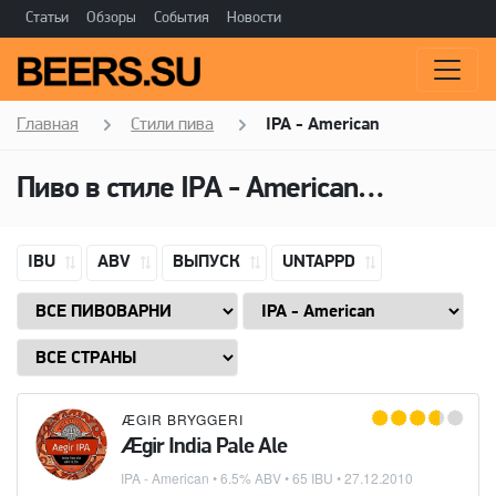
Статьи
Обзоры
События
Новости
Главная
Стили пива
IPA - American
Пиво в стиле
IPA - American
(Американ
IBU
ABV
ВЫПУСК
UNTAPPD
ÆGIR BRYGGERI
Ægir India Pale Ale
IPA - American
• 6.5% ABV • 65 IBU •
27.12.2010