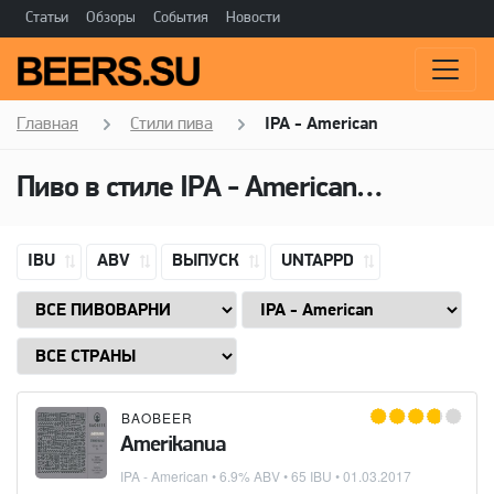
Статьи
Обзоры
События
Новости
Главная
Стили пива
IPA - American
Пиво в стиле
IPA - American
(Американ
IBU
ABV
ВЫПУСК
UNTAPPD
BAOBEER
Amerikanua
IPA - American
• 6.9% ABV • 65 IBU •
01.03.2017