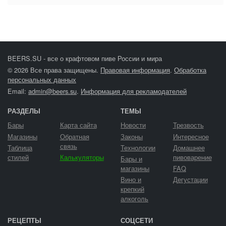
BEERS.SU - все о крафтовом пиве России и мира
© 2026 Все права защищены.
Правовая информация
.
Обработка
персональных данных
Email:
admin@beers.su
.
Информация для рекламодателей
РАЗДЕЛЫ
ТЕМЫ
Бары
Карта сайта
Новости
Трезвость
Магазины
Обратная
Законы
Интересное
связь
Таблица
Технологии
Домашнее
стилей
Калькуляторы
пивоварение
Бары и
магазины
FAQ
Вино и
Дегустации
крепкий
алкоголь
РЕЦЕПТЫ
СОЦСЕТИ