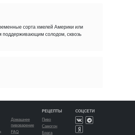
временные сорта хмелей Америки или
ым поддерживающим солодом, сквозь
РЕЦЕПТЫ
СОЦСЕТИ
Домашнее
Пиво
пивоварение
Самогон
ь
FAQ
Брага