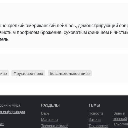
нно крепкий американский пейл-эль, демонстрирующий со
 с чистым профилем брожения, суховатым финишем и чист
мель.
пиво
Фруктовое пиво
Безалкогольное пиво
ссии и мира
РАЗДЕЛЫ
ТЕМЫ
я информация
.
Бары
Новости
Вино и
крепкий
Магазины
Законы
ля
алкогол
Таблица стилей
Технологии