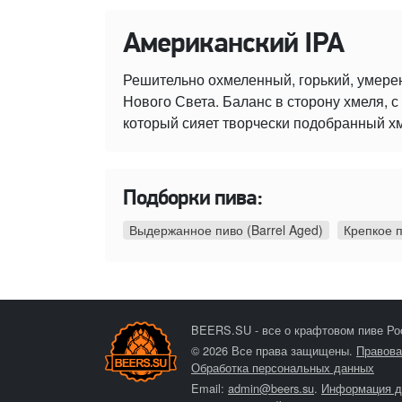
Американский IPA
Решительно охмеленный, горький, умере
Нового Света. Баланс в сторону хмеля,
который сияет творчески подобранный х
Подборки пива:
Выдержанное пиво (Barrel Aged)
Крепкое 
BEERS.SU - все о крафтовом пиве Ро
© 2026 Все права защищены.
Правова
Обработка персональных данных
Email:
admin@beers.su
.
Информация д