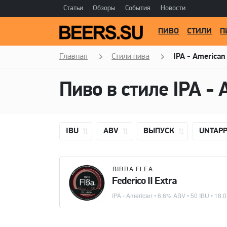
Статьи
Обзоры
События
Новости
ПИВО
СТИЛИ
П
Главная
Стили пива
IPA - American
Пиво в стиле
IPA - 
IBU
ABV
ВЫПУСК
UNTAP
BIRRA FLEA
Federico II Extra
IPA - American
• 6.6% ABV • 50 IBU •
18.0