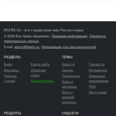
BEERS.SU - все о крафтовом пиве России и мира
© 2026 Все права защищены.
Правовая информация
.
Обработка
персональных данных
Email:
admin@beers.su
.
Информация для рекламодателей
РАЗДЕЛЫ
ТЕМЫ
Бары
Карта сайта
Новости
Трезвость
Магазины
Обратная
Законы
Интересное
связь
Таблица
Технологии
Домашнее
стилей
Калькуляторы
пивоварение
Бары и
магазины
FAQ
Вино и
Дегустации
крепкий
алкоголь
РЕЦЕПТЫ
СОЦСЕТИ