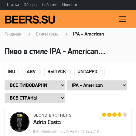
Статьи
Обзоры
События
Новости
Главная
Стили пива
IPA - American
Пиво в стиле
IPA - American
(Американ
IBU
ABV
ВЫПУСК
UNTAPPD
BLOND BROTHERS
Adria Costa
IPA - American
• 6.0% ABV •
19.12.2018