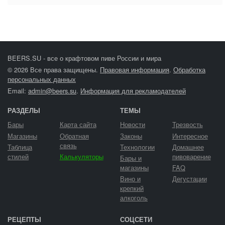
BEERS.SU - все о крафтовом пиве России и мира
© 2026 Все права защищены.
Правовая информация
.
Обработка
персональных данных
Email:
admin@beers.su
.
Информация для рекламодателей
РАЗДЕЛЫ
ТЕМЫ
Бары
Карта сайта
Новости
Трезвость
Магазины
Обратная
Законы
Интересное
связь
Таблица
Технологии
Домашнее
стилей
Калькуляторы
пивоварение
Бары и
магазины
FAQ
Вино и
Дегустации
крепкий
алкоголь
РЕЦЕПТЫ
СОЦСЕТИ