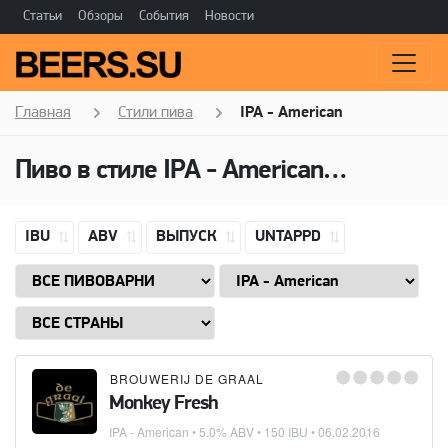
Статьи
Обзоры
События
Новости
Главная
Стили пива
IPA - American
Пиво в стиле
IPA - American
(Американ
IBU
ABV
ВЫПУСК
UNTAPPD
BROUWERIJ DE GRAAL
Monkey Fresh
IPA - American
• 5.0% ABV • 150 IBU •
06.02.2016