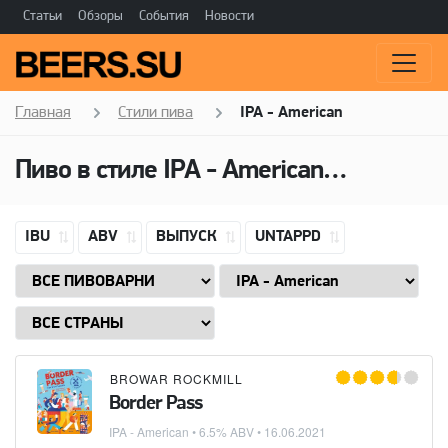
Статьи
Обзоры
События
Новости
Главная
Стили пива
IPA - American
Пиво в стиле
IPA - American
(Американ
IBU
ABV
ВЫПУСК
UNTAPPD
BROWAR ROCKMILL
Border Pass
IPA - American
• 6.5% ABV •
16.06.2021