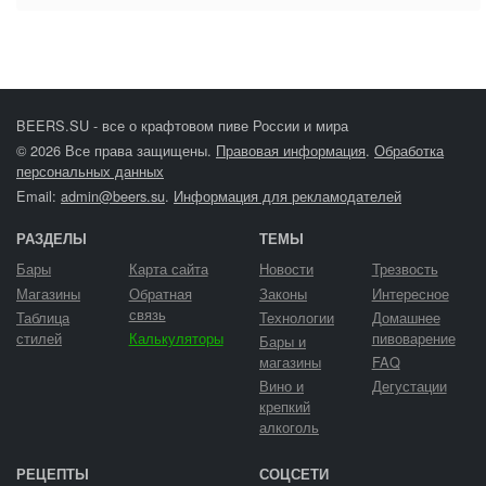
BEERS.SU - все о крафтовом пиве России и мира
© 2026 Все права защищены.
Правовая информация
.
Обработка
персональных данных
Email:
admin@beers.su
.
Информация для рекламодателей
РАЗДЕЛЫ
ТЕМЫ
Бары
Карта сайта
Новости
Трезвость
Магазины
Обратная
Законы
Интересное
связь
Таблица
Технологии
Домашнее
стилей
Калькуляторы
пивоварение
Бары и
магазины
FAQ
Вино и
Дегустации
крепкий
алкоголь
РЕЦЕПТЫ
СОЦСЕТИ