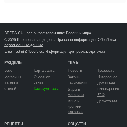
BEERS.SU - все о крафтовом пиве России и мира
© 2026 Все права защищены.
Правовая информация
.
Обработка
персональных данных
Email:
admin@beers.su
.
Информация для рекламодателей
РАЗДЕЛЫ
ТЕМЫ
Бары
Карта сайта
Новости
Трезвость
Магазины
Обратная
Законы
Интересное
связь
Таблица
Технологии
Домашнее
стилей
Калькуляторы
пивоварение
Бары и
магазины
FAQ
Вино и
Дегустации
крепкий
алкоголь
РЕЦЕПТЫ
СОЦСЕТИ