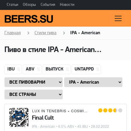
Статьи
Обзоры
События
Новости
Главная
Стили пива
IPA - American
Пиво в стиле
IPA - American
(Американ
IBU
ABV
ВЫПУСК
UNTAPPD
LUX IN TENEBRIS
×
COSMIC CITY
Final Cult
IPA - American
• 6.0% ABV • 45 IBU •
28.02.2022