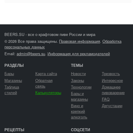
BEERS.SU - все о крафтовом пиве России и мира
© 2026 Все права защищены.
Правовая информация
.
Обработка
персональных данных
Email:
admin@beers.su
.
Информация для рекламодателей
РАЗДЕЛЫ
ТЕМЫ
Бары
Карта сайта
Новости
Трезвость
Магазины
Обратная
Законы
Интересное
связь
Таблица
Технологии
Домашнее
стилей
Калькуляторы
пивоварение
Бары и
магазины
FAQ
Вино и
Дегустации
крепкий
алкоголь
РЕЦЕПТЫ
СОЦСЕТИ