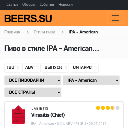
Статьи
Обзоры
События
Новости
Главная
Стили пива
IPA - American
Пиво в стиле
IPA - American
(Американ
IBU
ABV
ВЫПУСК
UNTAPPD
LABIETIS
Virsaitis (Chief)
IPA - American
• 6.0% ABV • 71 IBU •
29.05.2015