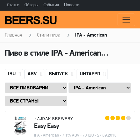
Статьи
Обзоры
События
Новости
Главная
Стили пива
IPA - American
Пиво в стиле
IPA - American
(Американ
IBU
ABV
ВЫПУСК
UNTAPPD
ŁAJDAK BREWERY
Easy Easy
IPA - American
• 7.1% ABV • 70 IBU •
27.09.2018