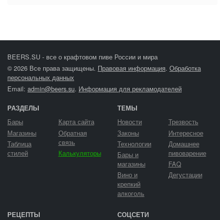
BEERS.SU - все о крафтовом пиве России и мира
© 2026 Все права защищены.
Правовая информация
.
Обработка
персональных данных
Email:
admin@beers.su
.
Информация для рекламодателей
РАЗДЕЛЫ
ТЕМЫ
Бары
Карта сайта
Новости
Трезвость
Магазины
Обратная
Законы
Интересное
связь
Таблица
Технологии
Домашнее
стилей
Калькуляторы
пивоварение
Бары и
магазины
FAQ
Вино и
Дегустации
крепкий
алкоголь
РЕЦЕПТЫ
СОЦСЕТИ