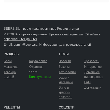
BEERS.SU - все о крафтовом пиве России и мира
© 2026 Все права защищены.
Правовая информация
.
Обработка
персональных данных
Email:
admin@beers.su
.
Информация для рекламодателей
РАЗДЕЛЫ
ТЕМЫ
Бары
Карта сайта
Новости
Трезвость
Магазины
Обратная
Законы
Интересное
связь
Таблица
Технологии
Домашнее
стилей
Калькуляторы
пивоварение
Бары и
магазины
FAQ
Вино и
Дегустации
крепкий
алкоголь
РЕЦЕПТЫ
СОЦСЕТИ