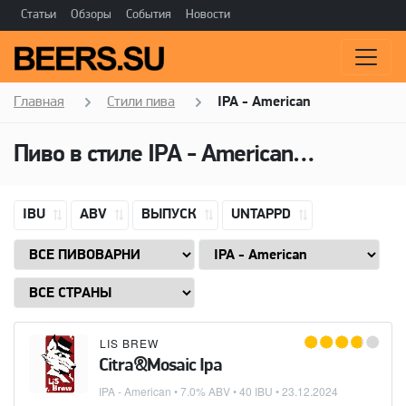
Статьи
Обзоры
События
Новости
Главная
Стили пива
IPA - American
Пиво в стиле
IPA - American
(Американ
IBU
ABV
ВЫПУСК
UNTAPPD
LIS BREW
Citra&Mosaic Ipa
IPA - American
• 7.0% ABV • 40 IBU •
23.12.2024