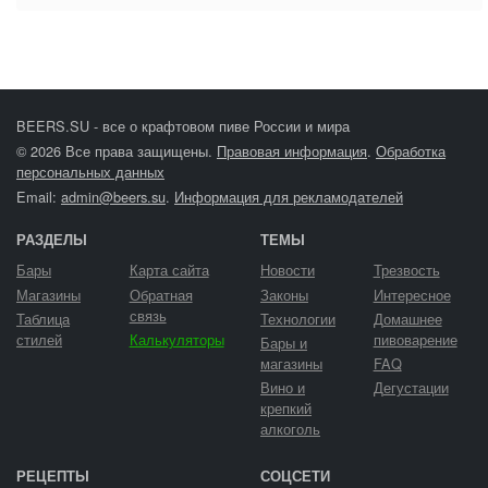
BEERS.SU - все о крафтовом пиве России и мира
© 2026 Все права защищены.
Правовая информация
.
Обработка
персональных данных
Email:
admin@beers.su
.
Информация для рекламодателей
РАЗДЕЛЫ
ТЕМЫ
Бары
Карта сайта
Новости
Трезвость
Магазины
Обратная
Законы
Интересное
связь
Таблица
Технологии
Домашнее
стилей
Калькуляторы
пивоварение
Бары и
магазины
FAQ
Вино и
Дегустации
крепкий
алкоголь
РЕЦЕПТЫ
СОЦСЕТИ