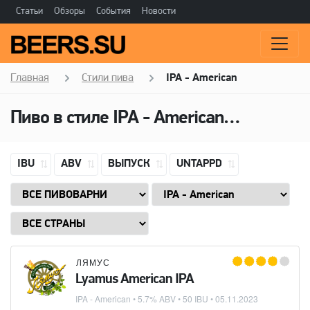
Статьи
Обзоры
События
Новости
Главная
Стили пива
IPA - American
Пиво в стиле
IPA - American
(Американ
IBU
ABV
ВЫПУСК
UNTAPPD
ЛЯМУС
Lyamus American IPA
IPA - American
• 5.7% ABV • 50 IBU •
05.11.2023