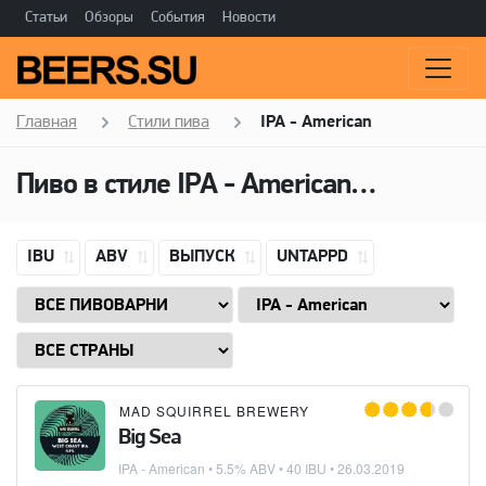
Статьи
Обзоры
События
Новости
Главная
Стили пива
IPA - American
Пиво в стиле
IPA - American
(Американ
IBU
ABV
ВЫПУСК
UNTAPPD
MAD SQUIRREL BREWERY
Big Sea
IPA - American
• 5.5% ABV • 40 IBU •
26.03.2019