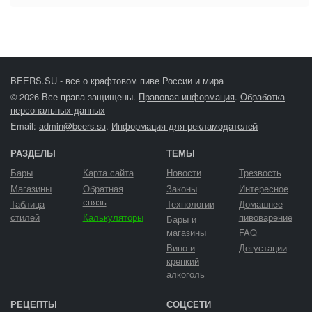
BEERS.SU - все о крафтовом пиве России и мира
© 2026 Все права защищены.
Правовая информация
.
Обработка
персональных данных
Email:
admin@beers.su
.
Информация для рекламодателей
РАЗДЕЛЫ
ТЕМЫ
Бары
Карта сайта
Новости
Трезвость
Магазины
Обратная
Законы
Интересное
связь
Таблица
Технологии
Домашнее
стилей
Калькуляторы
пивоварение
Бары и
магазины
FAQ
Вино и
Дегустации
крепкий
алкоголь
РЕЦЕПТЫ
СОЦСЕТИ