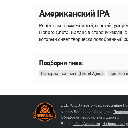
Американский IPA
Решительно охмеленный, горький, умере
Нового Света. Баланс в сторону хмеля,
который сияет творчески подобранный х
Подборки пива:
Выдержанное пиво (Barrel Aged)
Крепкое 
BEERS.SU - все о крафтовом пиве Ро
© 2026 Все права защищены.
Правова
Обработка персональных данных
Email:
admin@beers.su
.
Информация д