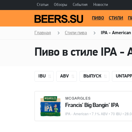
Статьи
Обзоры
События
Новости
ПИВО
СТИЛИ
П
Главная
Стили пива
IPA - American
Пиво в стиле
IPA - 
IBU
ABV
ВЫПУСК
UNTAP
MCGARGLES
Francis' Big Bangin' IPA
IPA - American
• 7.1% ABV • 70 IBU •
28.0