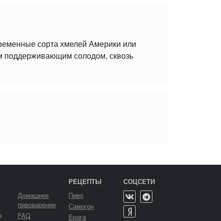
временные сорта хмелей Америки или
ым поддерживающим солодом, сквозь
РЕЦЕПТЫ
СОЦСЕТИ
Домашнее
Пиво
пивоварение
Самогон
ь
FAQ
Брага