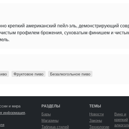
нно крепкий американский пейл-эль, демонстрирующий со
 с чистым профилем брожения, суховатым финишем и чист
мель.
пиво
Фруктовое пиво
Безалкогольное пиво
ссии и мира
РАЗДЕЛЫ
ТЕМЫ
я информация
.
Бары
Новости
Вино и
крепкий
Магазины
Законы
ля
алкогол
Таблица стилей
Технологии